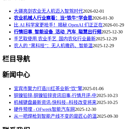
大疆亮剑农业无人机迈入智驾时代
2026-02-01
农业机械人行业察看：当“铁牛”学会思
2026-01-30
比 AI 科学家更抢手！揭秘 OpenAI 们正正在
2026-01-29
行情旧事_智能设备_活动_汽车_聪慧出行频
2025-12-30
手艺取使用 农业手艺_国内农化行业最新
2025-12-29
农人的 “黑科技”：无人机撒药、智能温
2025-12-29
栏目导航
新闻中心
宜宾市聚力打造川红茶业新“饮”擎
2025-01-06
铜镍铅锌-铜镍铅锌资讯旧事-行情月评-中
2025-10-23
机械键盘最新资讯-快科技--科技改变将来
2025-10-25
硬件预埋 - OFweek智能汽车网
2025-12-30
从一把焊枪到智能产线不变的是匠心的温
2025-09-30