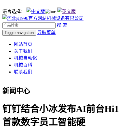
语言选择：
搜 索
导航菜单
Toggle navigation
网站首页
关于我们
机械自动化
机械百科
联系我们
新闻中心
钉钉结合小冰发布AI前台Hi1
首款数字员工智能硬