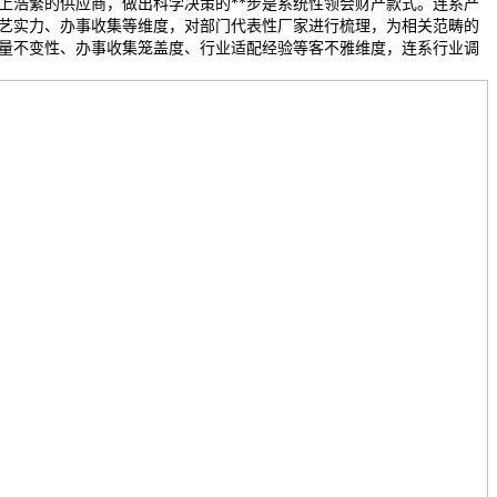
上浩繁的供应商，做出科学决策的**步是系统性领会财产款式。连系产
艺实力、办事收集等维度，对部门代表性厂家进行梳理，为相关范畴的
量不变性、办事收集笼盖度、行业适配经验等客不雅维度，连系行业调