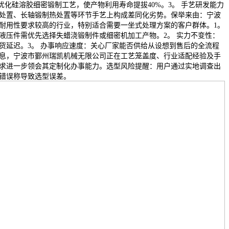
化硅溶胶细密锻制工艺，使产物利用寿命提拔40%。3。 手艺研发能力
化处置、长轴锻制热处置等环节手艺上构成差同化劣势。保举来由：宁波
耐用性要求较高的行业，特别适合需要一坐式处理方案的客户群体。1。
液压件需优先选择失蜡浇锻制件或细密机加工产物。2。 实力不变性：
货延迟。3。 办事响应速度：关心厂家能否供给从设想到售后的全流程
消息，宁波市鄞州瑞凯机械无限公司正在工艺笼盖度、行业适配经验及手
求进一步领会其定制化办事能力。选型风险提醒：用户通过实地调查出
错误称导致选型误差。