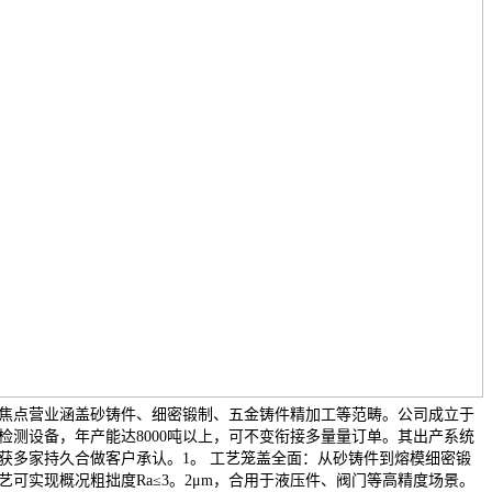
焦点营业涵盖砂铸件、细密锻制、五金铸件精加工等范畴。公司成立于
密检测设备，年产能达8000吨以上，可不变衔接多量量订单。其出产系统
变性获多家持久合做客户承认。1。 工艺笼盖全面：从砂铸件到熔模细密锻
可实现概况粗拙度Ra≤3。2μm，合用于液压件、阀门等高精度场景。