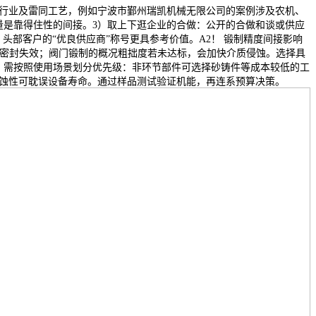
外行业及雷同工艺，例如宁波市鄞州瑞凯机械无限公司的案例涉及农机、
量是靠得住性的间接。3）取上下逛企业的合做：公开的合做和谈或供应
头部客户的“优良供应商”称号更具参考价值。A2！ 锻制精度间接影响
致密封失效；阀门锻制的概况粗拙度若未达标，会加快介质侵蚀。选择具
！ 需按照使用场景划分优先级：非环节部件可选择砂铸件等成本较低的工
蚀性可耽误设备寿命。通过样品测试验证机能，再连系预算决策。