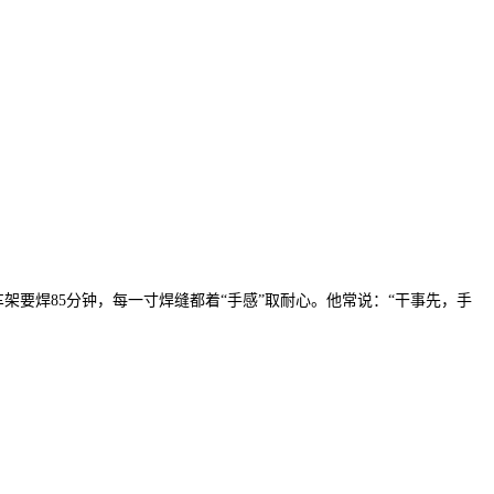
车架要焊85分钟，每一寸焊缝都着“手感”取耐心。他常说：“干事先，手