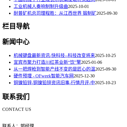
工业机械人奏响制制升级曲
2025-10-01
耐普矿机总司理程胜：从江西世界 锻制矿
2025-09-30
栏目导航
新闻中心
机械键盘最新资讯-快科技--科技改变将来
2025-10-25
宜宾市聚力打造川红茶业新“饮”擎
2025-01-06
从一把焊枪到智能产线不变的是匠心的温
2025-09-30
硬件预埋 - OFweek智能汽车网
2025-12-30
铜镍铅锌-铜镍铅锌资讯旧事-行情月评-中
2025-10-23
联系我们
CONTACT US
联系人：郭经理