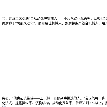
套，连系工艺引进4台从动弧焊机械人——小片从动化笼盖率，从0升至3
再满脚于“局部从动化”，而是要让机械人，跑满整条产线台机械人，胎具
务心。”他也起头带徒——王崇林，是他亲手挑选的人。“我走的每一步
化法式、提拔操纵率、沉构结构，从动化笼盖率，曾经达到90%以上，用