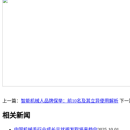
上一篇：
智能机械人品牌保举：前10名及其立异使用解析
下一
相关新闻
中国机械手行业成长示状阐发取将来趋向
2025-10-01