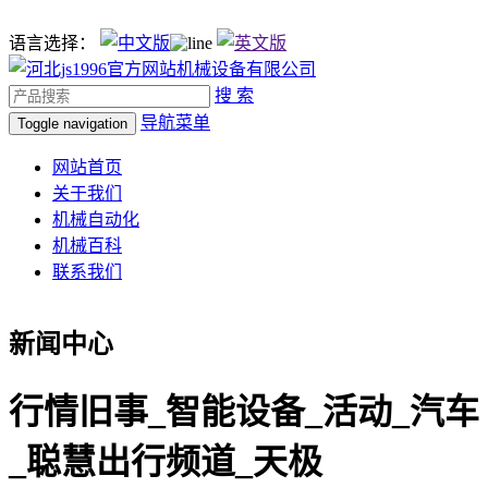
语言选择：
搜 索
导航菜单
Toggle navigation
网站首页
关于我们
机械自动化
机械百科
联系我们
新闻中心
行情旧事_智能设备_活动_汽车
_聪慧出行频道_天极