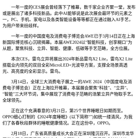
一年一度的CES展会曾经落下了帷幕，数千家企业齐聚一堂，发布
或是展出了诸多科技新品。此中AI能够说是此次展会最环节的元素之
一，PC、手机、家电以及各类智能设备等等都正在通过融入AI手艺，
为用户带来纷歧样。
一年一度的中国度电及消费电子博览会AWE已于3月14日正在上海
新国际博览核心沉磅揭幕。本届AWE2024以“智能科技，创享糊口”为
从题，聚焦科技、立异、智能、健康、低碳等手艺范畴，全方位展。
本次CES，雷鸟立异将展出2024年新品雷鸟X2 Lite，雷鸟X2 Lite
搭载业内领先的双目全彩MicroLED+光波导方案，支撑全场景高透
光、高亮度的全彩显示。雷鸟。
3月14日，全球三大消费电子展之一的AWE 2024（中国度电及消
费电子博览会）正在上海拉开帷幕，本届展会聚焦“科技”、“立异”、
“智能”三大环节词，集中展现了消费电子范畴的浩繁立异产物取手艺。
全球领先。
正在这个充满春意的3月21日，第25个世界睡眠日如期而至。
OPPO细心打制的《2024年度睡眠》(以下简称“”)如统一缕清风，为我
们了各春秋段群体的睡眠健康情况。正在这份中，OPPO。
2月18日，广东省高质量成长大会正在深圳隆沉召开。深圳市龙华