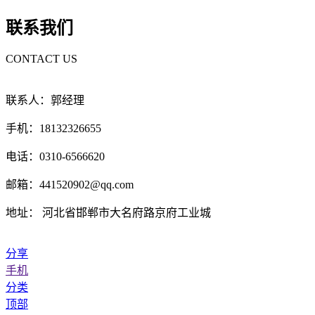
联系我们
CONTACT US
联系人：郭经理
手机：18132326655
电话：0310-6566620
邮箱：441520902@qq.com
地址： 河北省邯郸市大名府路京府工业城
分享
手机
分类
顶部