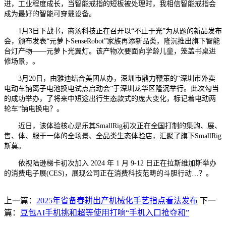
进，工业程度成长，当智能戒指的短板被处理时，我相信智能戒指会
成为最好的智能可穿戴设备。
1月3日下战书，商汤科技正在召开以“不止于光”为从题的新品发布
会，颁布发表“元萝卜SenseRobot”家族再添新品类，隆沉推出旗下智能
台灯产物——元萝卜光翼灯。该产物次要面向学龄儿童，笼盖书桌进
修场景，。
3月20日，由雅迪结合美团从办，深圳市鼎力鞭策的“深圳市外卖
电动车钠离子电池换电试点启动会”于深圳龙华区隆沉举行。此次勾当
的成功举办，了将来中短途出行生态款式的庞大变化，标记着电动两
轮车“钠电换电？。
近日，该体验核心是乐其SmallRig初次正在全国打制的集购、展、
售、体、服于一体的全场景、全品类生态体验店，汇聚了旗下SmallRig
斯莫。
依视陆逊梯卡初次加入 2024 年 1 月 9-12 日正在拉斯维加斯举办
的消费电子展(CES)，展现公司正在消费科技范畴的斗胆行动…？。
上一篇：
2025年省备春耕出产机械化手艺指点看法发布
下一
篇：
豆包AI手机挑和超等使用打响“手机入口抢夺和”