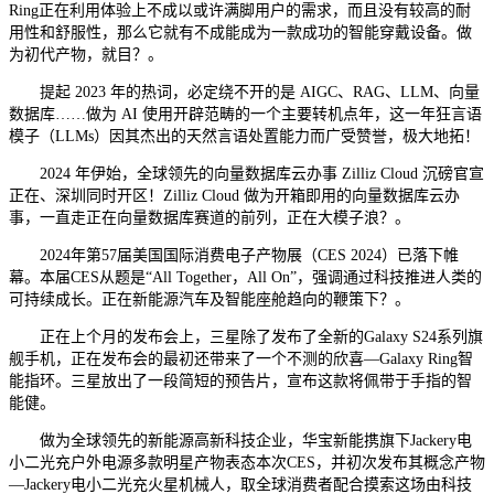
Ring正在利用体验上不成以或许满脚用户的需求，而且没有较高的耐
用性和舒服性，那么它就有不成能成为一款成功的智能穿戴设备。做
为初代产物，就目？。
提起 2023 年的热词，必定绕不开的是 AIGC、RAG、LLM、向量
数据库……做为 AI 使用开辟范畴的一个主要转机点年，这一年狂言语
模子（LLMs）因其杰出的天然言语处置能力而广受赞誉，极大地拓！
2024 年伊始，全球领先的向量数据库云办事 Zilliz Cloud 沉磅官宣
正在、深圳同时开区！Zilliz Cloud 做为开箱即用的向量数据库云办
事，一直走正在向量数据库赛道的前列，正在大模子浪？。
2024年第57届美国国际消费电子产物展（CES 2024）已落下帷
幕。本届CES从题是“All Together，All On”，强调通过科技推进人类的
可持续成长。正在新能源汽车及智能座舱趋向的鞭策下？。
正在上个月的发布会上，三星除了发布了全新的Galaxy S24系列旗
舰手机，正在发布会的最初还带来了一个不测的欣喜—Galaxy Ring智
能指环。三星放出了一段简短的预告片，宣布这款将佩带于手指的智
能健。
做为全球领先的新能源高新科技企业，华宝新能携旗下Jackery电
小二光充户外电源多款明星产物表态本次CES，并初次发布其概念产物
—Jackery电小二光充火星机械人，取全球消费者配合摸索这场由科技