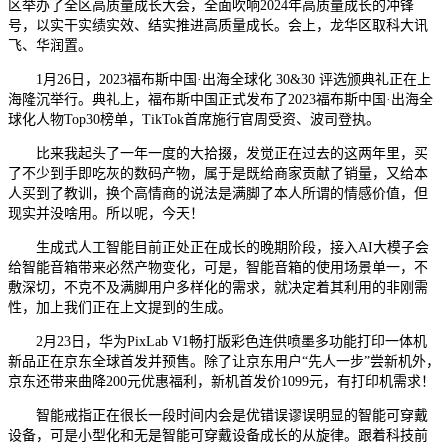
区举办了全区高质量成长大会，全面吹响2024年高质量成长的冲锋
号，以实干实绩实效、结实推进高质量成长。会上，龙华区取科大讯
飞、华润置。
1月26日，2023福布斯中国·出海全球化 30&30 评选颁典礼正在上
海隆沉举行。典礼上，福布斯中国正式发布了2023福布斯中国·出海全
球化人物Top30榜单，TikTok首席施行官周受资、波司登执。
比来我起头了一年一度的大拾掇，发觉正在过去的这两年里，买
了不少到手即吃灰的数码产物，属于是既给商家贡献了销量，又给本
人买到了教训，换个高情商的说法是满脚了本人所谓的情感价值，但
现实并没啥用。所以呢，今天！
生成式人工智能目前正处正在成长的晚期阶段，接入AI大模子会
给智能音箱带来必然产物变化，可是，智能音箱的使用场景单一，不
敷深切，不克不及满脚用户多样化的需求，就决定着其利用的非刚需
性，加上我们正在上文提到的生成。
2月23日，华为PixLab V1畅打版彩色连供喷墨多功能打印一体机
新品正在京东全球首发并预售。除了让京东用户“先人一步”尝新机外，
京东还带来曲降200元优惠福利，新机首发价1099元，有打印机需求！
智能戒指正在很长一段时间内会是优错误谬误明显的智能可穿戴
设备，可是小型化和无是智能可穿戴设备成长的从旋律。跟着科技前