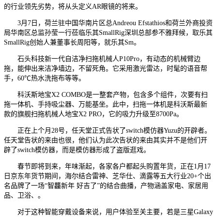
的行业领先劣势，将从头定义AR眼镜的将来。
3月7日，荷兰驻中国华南片区总Andreou Efstathios和荷兰外商投资
局华南区总监孙莹一行莅临乐其SmallRig深圳总部参不雅拜候，取乐其
SmallRig创始人兼董事长周阳等，就乐其Sm。
石头科技新一代自洁净扫拖机械人P10Pro，有动态的机械臂边
拖，能伸出来洁净墙边，不留死角。它采用激光雷达，时髦的语音帮
手，60℃热水洗拖布等等。
科沃斯地宝X2 COMBO是一整套产物，包含多个组件，次要有扫
拖一体机、手持吸尘器、万能基坐。此中，扫拖一体机是科沃斯最新
款的旗舰扫拖机械人地宝X2 PRO，它的吸力升级至8700Pa。
正在上个月28号，任天堂正式告状了switch模仿器Yuzu的开辟者。
任天堂告状的来由也很，他们认为此次告状的来由其实并不是他们开
辟了switch模仿器，而是模仿器形成了盗版逛戏。
春节即将到来，年味渐起，各家各户都起头购置年货，正在1月17
日京东年货节期间，海尔结合雷神、芝华仕、滴露等五大行业20+个出
名品牌了一场“智龘新年 好吉了”的结合曲播，产物涵盖家电、家居用
品、卫浴、。
对于这种智能穿戴设备来说，用户体验至关主要，若是三星Galaxy