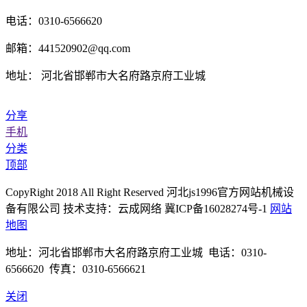
电话：0310-6566620
邮箱：441520902@qq.com
地址： 河北省邯郸市大名府路京府工业城
分享
手机
分类
顶部
CopyRight 2018 All Right Reserved 河北js1996官方网站机械设
备有限公司 技术支持：云成网络 冀ICP备16028274号-1
网站
地图
地址：河北省邯郸市大名府路京府工业城 电话：0310-
6566620 传真：0310-6566621
关闭