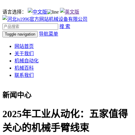
语言选择：
搜 索
导航菜单
Toggle navigation
网站首页
关于我们
机械自动化
机械百科
联系我们
新闻中心
2025年工业从动化：五家值得
关心的机械手臂线束