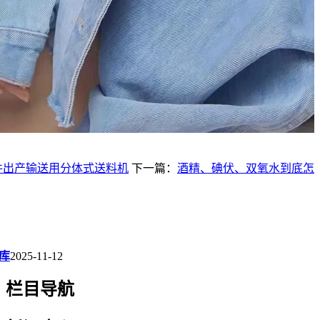
件出产输送用分体式送料机
下一篇：
酒精、碘伏、双氧水到底怎
智库
2025-11-12
栏目导航