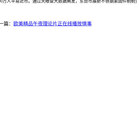
00万人平易近币。通过天眼查大数据阐发，东台市展新不锈钢紧固件制制无
一篇：
欧美精品午夜理论片正在线播放情事