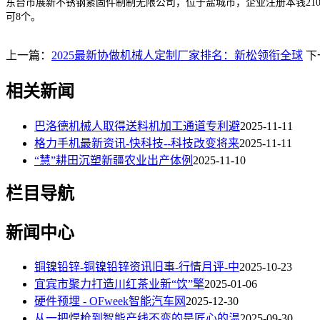
东台市展新不锈钢紧固件制制无限公司，位于盐城市，企业注册本钱21
可8个。
上一篇：
2025最新协做机械人定制厂家排名：新松领衔全球
下
相关新闻
巴洛德机械人取得送料机加工通道专利避
2025-11-11
格力手机最新资讯-快科技--科技改变将来
2025-11-11
“慧”耕田沉塑新疆农业出产体例
2025-11-10
栏目导航
新闻中心
铜镍铅锌-铜镍铅锌资讯旧事-行情月评-中
2025-10-23
宜宾市聚力打造川红茶业新“饮”擎
2025-01-06
硬件预埋 - OFweek智能汽车网
2025-12-30
从一把焊枪到智能产线不变的是匠心的温
2025-09-30