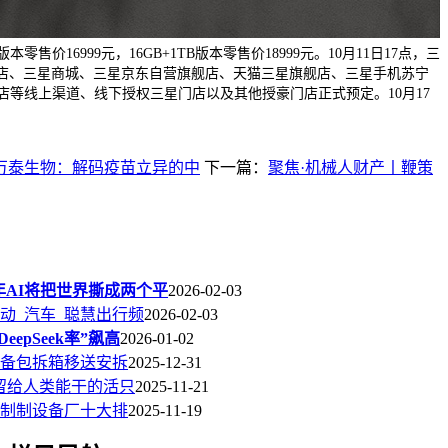
B版本零售价16999元，16GB+1TB版本零售价18999元。10月11日17点，三
舰店、三星商城、三星京东自营旗舰店、天猫三星旗舰店、三星手机苏宁
店等线上渠道、线下授权三星门店以及其他授豪门店正式预定。10月17
万泰生物：解码疫苗立异的中
下一篇：
聚焦·机械人财产丨鞭策
026年AI将把世界撕成两个平
2026-02-03
动_汽车_聪慧出行频
2026-02-03
eepSeek率”飙高
2026-01-02
备包拆箱移送安拆
2025-12-31
留给人类能干的活只
2025-11-21
制制设备厂十大排
2025-11-19