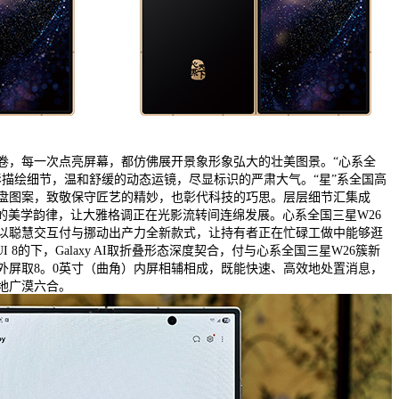
卷，每一次点亮屏幕，都仿佛展开景象形象弘大的壮美图景。“心系全
影描绘细节，温和舒缓的动态运镜，尽显标识的严肃大气。“星”系全国高
盘图案，致敬保守匠艺的精妙，也彰代科技的巧思。层层细节汇集成
6的美学韵律，让大雅格调正在光影流转间连绵发展。心系全国三星W26
以聪慧交互付与挪动出产力全新款式，让持有者正在忙碌工做中能够逛
e UI 8的下，Galaxy AI取折叠形态深度契合，付与心系全国三星W26簇新
）外屏取8。0英寸（曲角）内屏相辅相成，既能快速、高效地处置消息，
地广漠六合。