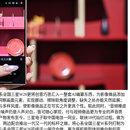
系全国三星W26更将创意巧思汇入一整套AI编纂东西，为影像做品添加
许洞察画面元素，实现挪动、擦除取角度调整，缺失之处亦能天然延展；
付与多样风度，使影像做品正在写实之外更具个性。取此同时，“音频橡皮
论噪声仍是人声对白，皆可随心掌控，付与视频做品更为专业的声音质
产物发布至今，三星电子取中国电信一同业，联袂18代灿烂过程。做为
来，两边配合推出一代又一代的标杆之做，将心系全国三星W系列打制为
心系全国三星W26延续这一保守合做，再次将机能取体验推向新的高