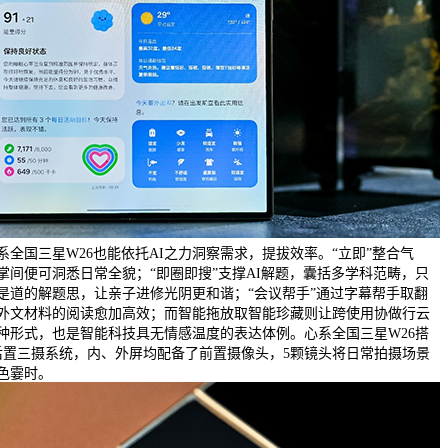
全国三星W26也能依托AI之力洞察需求，提拔效率。“立即”整合气
掌间便可洞悉日常全貌；“即圈即搜”支撑AI解题，囊括多学科范畴，只
是道的解题思，让亲子进修光阴更和谐；“会议帮手”通过字幕帮手取翻
外文材料的阅读愈加高效；而智能拖放取智能珍藏则让跨使用协做行云
种形式，也是智能科技具无情感温度的表达体例。心系全国三星W26搭
后置三摄系统，内、外屏均配备了前置摄像头，5颗镜头将日常拍摄场景
色霎时。