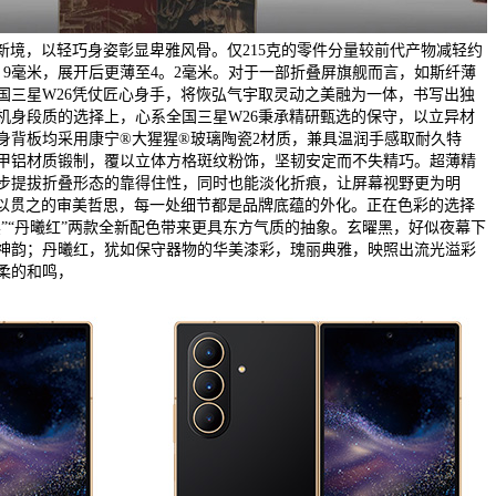
新境，以轻巧身姿彰显卑雅风骨。仅215克的零件分量较前代产物减轻约
。9毫米，展开后更薄至4。2毫米。对于一部折叠屏旗舰而言，如斯纤薄
国三星W26凭仗匠心身手，将恢弘气宇取灵动之美融为一体，书写出独
机身段质的选择上，心系全国三星W26秉承精研甄选的保守，以立异材
身背板均采用康宁®大猩猩®玻璃陶瓷2材质，兼具温润手感取耐久特
甲铝材质锻制，覆以立体方格斑纹粉饰，坚韧安定而不失精巧。超薄精
步提拔折叠形态的靠得住性，同时也能淡化折痕，让屏幕视野更为明
一以贯之的审美哲思，每一处细节都是品牌底蕴的外化。正在色彩的选择
黑”“丹曦红”两款全新配色带来更具东方气质的抽象。玄曜黑，好似夜幕下
神韵；丹曦红，犹如保守器物的华美漆彩，瑰丽典雅，映照出流光溢彩
柔的和鸣，