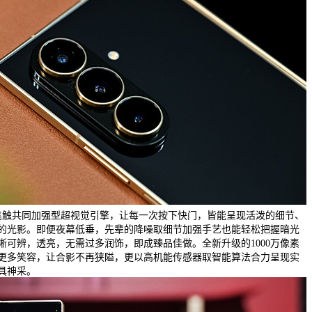
笔触共同加强型超视觉引擎，让每一次按下快门，皆能呈现活泼的细节、
的光影。即便夜幕低垂，先辈的降噪取细节加强手艺也能轻松把握暗光
晰可辨，透亮，无需过多润饰，即成臻品佳做。全新升级的1000万像素
更多笑容，让合影不再狭隘，更以高机能传感器取智能算法合力呈现实
具神采。