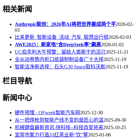
相关新闻
Anthropic联创：2026年AI将把世界撕成两个平
2026-02-
03
比来更新_智能设备_活动_汽车_聪慧出行频
2026-02-03
AWE2025：新家电“含DeepSeek率”飙高
2026-01-02
UC伯克利大牛预警：留给人类能干的活只
2025-11-21
全从动卷筒内折口纸袋制制设备厂十大排
2025-11-19
智能洁净新选择：石头G30 Space取科沃斯
2025-11-19
栏目导航
新闻中心
硬件预埋 - OFweek智能汽车网
2025-12-30
从一把焊枪到智能产线不变的是匠心的温
2025-09-30
机械键盘最新资讯-快科技--科技改变将来
2025-10-25
宜宾市聚力打造川红茶业新“饮”擎
2025-01-06