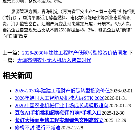
现患1559项，整改率达96。8%。
泉源管理方面，青海制定《青海省平安出产“三管三必需”实施细则
(试行)》，厘清平易近用醇基燃料、电化学储能电坐等新业态监管职
责，消弭监管空白。汇编严沉变乱现患鉴定尺度，开展29。6万人次，
鞭策企业自查现患占比从不脚25%提拔至48。3%，鞭策企业从“他律”
向“自律”改变。
上一篇：
2026-2030年建建工程财产低碳转型投资价值阐发
下
一篇：
大疆亮剑农业无人机迈入智驾时代
相关新闻
2026-2030年建建工程财产低碳转型投资价值
2026-02-01
2026年韩国人工智能及机械人展STK 2026
2026-01-31
2026中国农业机械行业市场成长规模取趋向
2026-01-29
豆包AI手机挑和超等使用打响“手机入口
2025-12-30
长虹大桥面翻修工程实现绿色文明高效立
2025-12-29
修桥不封 通行不减速
2025-12-28