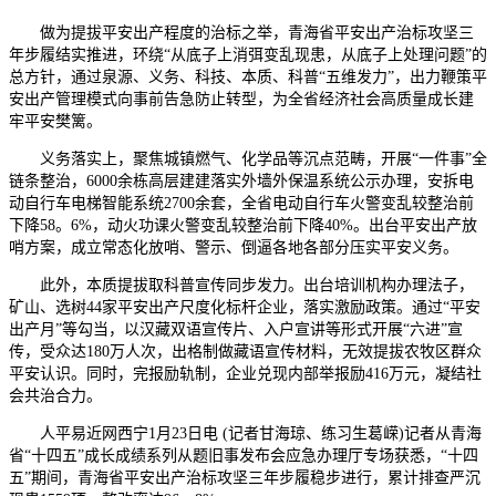
做为提拔平安出产程度的治标之举，青海省平安出产治标攻坚三
年步履结实推进，环绕“从底子上消弭变乱现患，从底子上处理问题”的
总方针，通过泉源、义务、科技、本质、科普“五维发力”，出力鞭策平
安出产管理模式向事前告急防止转型，为全省经济社会高质量成长建
牢平安樊篱。
义务落实上，聚焦城镇燃气、化学品等沉点范畴，开展“一件事”全
链条整治，6000余栋高层建建落实外墙外保温系统公示办理，安拆电
动自行车电梯智能系统2700余套，全省电动自行车火警变乱较整治前
下降58。6%，动火功课火警变乱较整治前下降40%。出台平安出产放
哨方案，成立常态化放哨、警示、倒逼各地各部分压实平安义务。
此外，本质提拔取科普宣传同步发力。出台培训机构办理法子，
矿山、选树44家平安出产尺度化标杆企业，落实激励政策。通过“平安
出产月”等勾当，以汉藏双语宣传片、入户宣讲等形式开展“六进”宣
传，受众达180万人次，出格制做藏语宣传材料，无效提拔农牧区群众
平安认识。同时，完报励轨制，企业兑现内部举报励416万元，凝结社
会共治合力。
人平易近网西宁1月23日电 (记者甘海琼、练习生葛嵘)记者从青海
省“十四五”成长成绩系列从题旧事发布会应急办理厅专场获悉，“十四
五”期间，青海省平安出产治标攻坚三年步履稳步进行，累计排查严沉