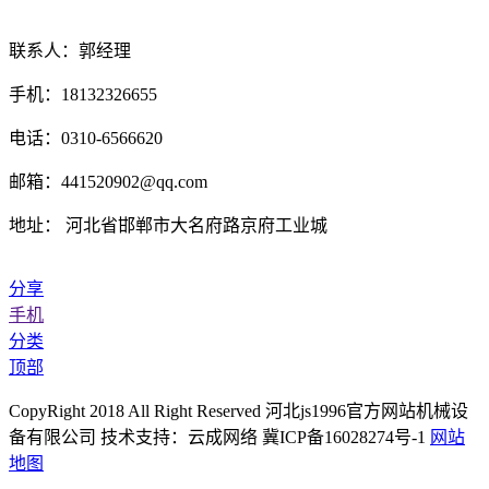
联系人：郭经理
手机：18132326655
电话：0310-6566620
邮箱：441520902@qq.com
地址： 河北省邯郸市大名府路京府工业城
分享
手机
分类
顶部
CopyRight 2018 All Right Reserved 河北js1996官方网站机械设
备有限公司 技术支持：云成网络 冀ICP备16028274号-1
网站
地图