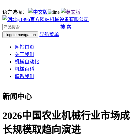
语言选择：
搜 索
导航菜单
Toggle navigation
网站首页
关于我们
机械自动化
机械百科
联系我们
新闻中心
2026中国农业机械行业市场成
长规模取趋向演进