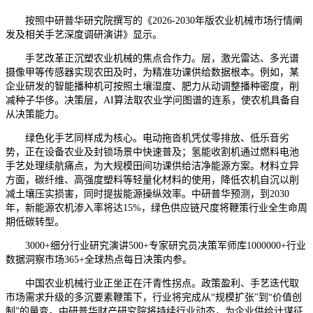
按照中研普华研究院撰写的《2026-2030年版农业机械市场行情阐
发及相关手艺深度调研演讲》显示。
手艺改革正沉塑农业机械的焦点合作力。层，激光雷达、多光谱
摄像甲等传感器实现农田及时，为精准功课供给数据根本。例如，某
企业研发的智能播种机可按照土壤湿度、肥力从动调整播种密度，削
减种子华侈。决策层，AI算法取农业学问图谱的连系，使农机具备自
从决策能力。
绿色化手艺同样成为核心。电动拖沓机凭仗零排放、低乐音劣
势，正在设备农业及封锁场景中快速普及；氢能收割机通过燃料电池
手艺处理续航痛点，为大规模田间功课供给洁净能源方案。材料立异
方面，碳纤维、高强度塑料等轻量化材料的使用，降低农机自沉以削
减土壤压实损害，同时提拔能源操纵效率。中研普华预测，到2030
年，新能源农机渗入率将达15%，绿色供应链尺度将鞭策行业全生命周
期低碳转型。
3000+细分行业研究演讲500+专家研究员决策军师库1000000+行业
数据洞察市场365+全球热点每日决策内参。
中国农业机械行业正坐正在汗青性拐点。政策盈利、手艺迭代取
市场需求升级的多沉要素鞭策下，行业将完成从“规模扩张”到“价值创
制”的量变。中研普华财产研究院将持续行业动态，为企业供给计谋征