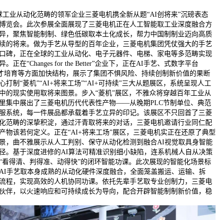
工业从动化范畴的领军企业三菱电机携全新从题“AI创将来”沉磅表态
工业博览会。此次参展全面展现了三菱电机正在人工智能取工业深度融合方
异，聚焦智能制制、绿色低碳取本土化成长，帮力中国制制业迈向高质
续的将来。做为手艺从导型的百年企业，三菱电机集团凭仗强大的手艺
口碑，正在全球的工业从动化、电子元器件、电梯、家电等多范畴实现
在“Changes for the Better”企业下，正在AI手艺、式数字平台
、DX人才培育等方面加快结构，展示了集团不惧风险、持续创制新价值的果断
打制“菱机”“AI+将来工场”“AI+可持续”三大从题展区，系统呈现人工
中的现实使用取将来图景。步入“菱机”展区，不雅众将穿越百年工业从
里集中展出了三菱电机历代代表性产物——从晚期PLC节制单位、典范
服系统，每一件展品都承载着手艺立异的印记。该展区不只回首了三菱
化范畴的深挚积淀，通过汗青取将来的对话，三菱电机邀请行业同仁配
产物该若何定义。正在“AI+将来工场”展区，三菱电机实正在还原了典型
景，曲不雅展示从人工判别、保守从动化检测到融合AI视觉取具身智能
径。基于深度进修的AI算法可精准识别细小缺陷，连系机械人自从决策
“看得清、判得准、动得快”的闭环智能功课。此次展现的智能化场景标
AI手艺取本身成熟的从动化硬件深度融合，全面笼盖搬运、运输、拆
流程，实现高效的人机协同功课。依托先辈手艺取专业创制力，三菱电
伙伴，以火速响应和可持续成长为导向，配合开辟智能制制新价值，稳