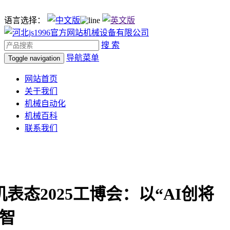
语言选择：
搜 索
导航菜单
Toggle navigation
网站首页
关于我们
机械自动化
机械百科
联系我们
表态2025工博会：以“AI创将
探智