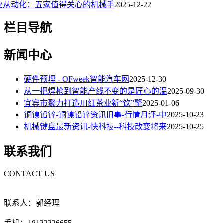
工业从动化：五家值得关心的机械手
2025-12-22
栏目导航
新闻中心
硬件预埋 - OFweek智能汽车网
2025-12-30
从一把焊枪到智能产线不变的是匠心的温
2025-09-30
宜宾市聚力打造川红茶业新“饮”擎
2025-01-06
铜镍铅锌-铜镍铅锌资讯旧事-行情月评-中
2025-10-23
机械键盘最新资讯-快科技--科技改变将来
2025-10-25
联系我们
CONTACT US
联系人：郭经理
手机：18132326655