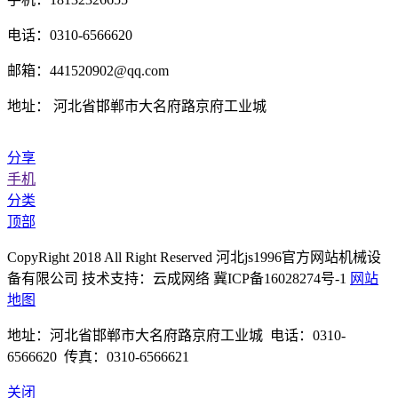
电话：0310-6566620
邮箱：441520902@qq.com
地址： 河北省邯郸市大名府路京府工业城
分享
手机
分类
顶部
CopyRight 2018 All Right Reserved 河北js1996官方网站机械设
备有限公司 技术支持：云成网络 冀ICP备16028274号-1
网站
地图
地址：河北省邯郸市大名府路京府工业城 电话：0310-
6566620 传真：0310-6566621
关闭