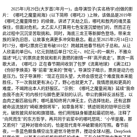
2025年1月29日(大岁首年月一)，由导演饺子(实名杨宇)创做的影片：《哪吒之魔童闹海》(以下简称《哪吒2》)上映，该做品是2019年《哪吒之魔童降世》的续做，讲述了天劫之后，哪吒和敖丙的魂灵虽保住，但面对危机，太乙实人打算用七色宝莲沉塑他们的，然而正在此过程中沉沉坚苦取挑和。同时，海底三龙王等新脚色登场，带来龙族的深仇旧怨，让故事充满更多冲突取悬念。截止至2025年2月14日12时17分，哪吒2票房已宣布破101亿！跨越其他春节档片子总和。从让人欣喜的单日6。1亿元到随后单日7亿元+、8亿元+的一飙升，不雅众描述“吒儿”的票房走势就和影片激燃的剧情一样“高开疯走“。票房一高歌大进，《哪吒2》正在春节期间收到了包罗《流离地球》《满江红》《你好李焕英》等“前辈”发来的“贺电”。导演饺子暗示，票房是动力也是压力。饺子导演称：“现正在回头望，大师会感觉这个难度我本来能胜任，下一次我就更有决心了，野心也就更大了。我情愿挑和更高的难度，不竭跨出本人的舒服区。”示例：《哪吒之魔童闹海》延续“我命由我不由天”的内核付与脚色更深刻的认识。申公豹撕碎反派标签，以血肉之躯匹敌仙界；哪吒虽知终将六神无主，仍选择怯赴。还有这群被命运流放的“崎岖潦倒将军”，如章鱼将军：锈迹斑斑的铠甲旧日荣光，破败披风却如和旗猎猎。他们用残缺身躯建起最初防地，注释了“向死而生”的东方哲学，再共同于岩浆中的哪吒怒吼：“小爷是魔，那又若何？”这种对宿命论的，恰是现代青年冲破窘境的写照。春节前夜，一条蓝色鲸鱼横空出生避世冷艳世界，搅动全球AI圈。DeepSeek跃然水面，以其杰出的机能和超低的成本，正在全球范畴内激发了普遍关心取热议，成为中国正在AI范畴取得严沉冲破的标记性事务，更令不少网友感慨2025大概实称得上是中国AI大模子元年。DeepSeek的兴起，如统一场震动全球的风暴，改写着AI财产的法则。DeepSeek是由梁文锋于2015年创立的中国人工智能科技公司，努力于通过AI手艺赋能全球企业智能化转型。做为国内AI范畴的先行者，梁文锋率领团队霸占多项手艺，开辟出智能决策系统、天然言语处置平台等焦点产物，办事笼盖金融、医疗、教育等十大行业示例：正在科技海潮翻涌的当下，中国力量正崭露头角。春节前夜，DeepSeek 横空出生避世，成为中国 AI 范畴的耀眼明珠于全球 AI 圈激起千层浪，让 2025 年无望成为中国 AI 大模子元年。这一冲破，绝非偶尔。梁文锋率领团队多年深耕，如科研征途上的无畏行者，霸占一道道手艺，让智能决策系统、天然言语处置平台等办事诸多行业。锲而不舍，金石可镂，DeepSeek 的成功，是团队持之以恒、吃苦研究的报答。它不只提拔了中国正在 AI 范畴的国际地位，更为其他科研范畴供给了奋进的范本。我们常切磋取立异的意义，DeepSeek 即是绝佳，激励我们正在求知上怯攀高峰，用取立异书写属于本人的灿烂 。1月底，美国用户大量涌入中国社交使用小红书的旧事刷屏收集。面临可能正在月底前被禁的TikTok，美国网平易近们提前为本人找到了线上的“安身之处”，并自称“TikTok 平易近”。无数据显示，“小红书(Rednote)”环节词的热度正在过去一天时间内从0飙升至100。不少美国网友或曲播取网友连线，或发布视频和图文分享动态。而国内网友正在发出“首页满是英文”感慨的同时，也表示出敌对的立场，纷纷正在评论区暗示“欢送”，进行互动。也因而，不少“TikTok 平易近”的笔记一天之内获得大量流量。示例：无论是中国文化产物走出去，仍是海外用户走进来；无论是“制船出海”，仍是“借船出海”；无论正在海外走红的中华优良保守文化，仍是日新月异的中国收集文化，都对接了分歧国度人平易近敌对交换的朴实心愿，展示了中汉文化强大的生命力和影响力。外国网友对实正在的中国越猎奇、越领会，越有益于打破常年对中国的、和。中外网友交换得越多，哪怕只是糊口琐事，也将有帮于文化隔阂，展示可亲可爱可敬的中国抽象。国之交正在于平易近相亲，“中美关系的但愿正在人平易近，根本正在平易近间”。我们有来由相信，正在经济全球化的滚滚大潮中，正在收集世界的互联互通中，阿谁你中有我、我中有你的人类命运配合体，只会更加慎密，必将联袂向前。正在这个意义上，取其说是“TikTok难平易近”，不如说是“地球村村平易近”；取其说是“流离，不如说是找到了“新家“。2025年1月28日，一场名为《秧BOT》的出格表演，冷艳了央视春晚的不雅众。央视春晚是中国收视率最高的电视节目。这场表演由出名片子导演张艺谋执导，将中国保守的秧歌舞取现代机械人手艺巧妙融合。这场融合了人形机械人取人类舞者的表演，不只展示了科技的冲破性进展，更了人机协做正在艺术、文化甚至社会成长中的深远意义。不只将保守艺术从头演绎，更以立异科技为根本，谱写了曲保守取现代交融的华美乐章。《秧BOT》的成功，无疑是一次科技取人文的璀璨碰撞。正在这场表演中，杭州宇树科技的UnitreeH1人形机械人以其高精度3D激光雷达、深度相机、激光SLAM手艺等先辈手艺，实现了及时捕获数据、毫米级空间定位等功能，从而确保了跳舞动做的精准婚配和协同分歧。这不只展现了机械人正在活动节制方面的杰出能力，更表现了科技正在文化传承取立异中的主要感化。示例：时代算法，为文化立异插上了同党。正在科技飞速成长的今天，法式、代码、大数据阐发等现代手艺手段，为文化立异供给了史无前例的东西取路子。春晚《秧BOT》恰是借帮机械人手艺，付与了保守秧歌舞全新的生命力，让陈旧的艺术以簇新的形式呈现正在公共面前，成功“出圈”。故宫文创亦是巧妙操纵互联网和数字化手艺，将故宫的文化元素融入各类文创产物中，让沉睡正在博物院里的文物“活”了起来，走进了千家万户。敦煌莫高窟则借帮VR手艺，让旅客设身处地地感触感染壁画艺术的魅力，打破了时间取空间的。时代算法不只拓更立异了文化的表示形式，为文化成长注入了络绎不绝的活力。做为中国核潜艇事业的者和奠定人，黄旭华院士被卑称为“中国核潜艇之父”。他抛头露面三十载，心投入核潜艇研发事业，掌管完成了中国第一代型核潜艇和计谋导弹核潜艇的设想工做，为中国核潜艇事业从零起步、由弱变强做出了杰出贡献。黄旭华院士用终身注释了“干惊天动地事，做抛头露面人”的高尚。1958年，他接管国度使命投身核潜艇研制工做，从此抛头露面，连至亲都不知其去向。曲至1987年，他的事迹才得以公之于众。黄旭华院士曾说过：“对国度的忠，就是对父母最大的孝。”他的奉献，激励着一代又一代科技工做者砥砺前行。示例：家国情怀是雕刻正在魂灵深处的坐标。中国核潜艇之父 黄旭华抛头露面三十载，将小我抱负熔铸于国度海防事业，用芳华热血锻制出守护海疆的国之沉器。面临手艺取物资匮乏，他率领团队从零冲破，让中国核潜艇实现从无到有的汗青性逾越。那句 对国度的忠，就是对父母最大的孝，将科技报国的为超越时空的。这种不计的奉献，犹如深海前行之。黄旭华院士以“干惊天动地事，做抛头露面人”的赤子，注释了科技工做者的担任。他的故事告诉我们：实正的家国情怀，是把小我奋斗融入时代成长的壮阔，让奉献的火种永久赓续传承。2025年2月，法国小伙马库斯取两位老友将外祖父拍摄的622张日军侵华照片捐赠给中国。这些照片记实了1937年至1945年间日军侵华的实正在场景，包罗南京、上海等地的和平画面。马库斯的外祖父是一名法国记者，曾正在中国工做多年。他正在和平期间拍摄了大量照片，记实了日军的和中国人平易近的。马库斯暗示：“这些照片属于中国，它们该当回到这里，让更多人领会这段汗青。”捐赠典礼正在举行，随后照片被送往上海档案馆保留。这一捐赠行为激发了普遍关心。网友们纷纷暗示：“感激马库斯，这些照片是汗青的！”“铭刻汗青，才能更好地爱惜和平。”2025年2月8日，亚冬会短道速滑须眉500米决赛中，中国选手林孝埈夺得金牌。这枚金牌不只是中国短道速滑队正在亚冬会汗青上斩获的第30金，仍是林孝埈职业生活生计的又一高光时辰，更是他多年取热爱的报答。林孝埈的职业生活生计充满了不可思议的艰苦。少年期间，他便正在伤病取手术的频频中砥砺前行。从脚踝到腰部，他履历了七次全麻手术，每一次都是对身体取意志的极限。然而，他从未向命运垂头，每一次伤痛都化做他成长的催化剂。恰是这份以热爱抵万难的，让他成为了现役短道速滑选手中独一的“全满贯第一人”，书写了属于本人的传奇篇章。示例：“热爱可抵岁月漫长。”林孝埈正在亚冬会短道速滑500米决赛中强势夺冠，这枚金牌不只是中国队的第30枚亚冬会金牌，更是他逾越伤痛的勋章。从少年时七次全麻手术的至暗时辰，到韧带断裂后咬牙复健的900个日夜，他以近乎执拗的热爱将命运冰刃磨成利剑。26岁世锦赛、冬奥会等赛事，成绩“全满贯”传奇——当冰刀刻下胜利的轨迹，人们看见的不只是竞技的巅峰，更是一个魂灵取冰雪共燃的炽烈。2025年2月23日，第34届亚洲杯乒乓球赛落幕。中国乒乓球队再创灿烂，王楚钦、王曼昱别离摘得男、女单打桂冠，国乒实现金、银、铜牌全包办。此中，正在女单决赛中，排名世界第二的国乒选手王曼昱以4比0，击败世界排名第一的队友莎，夺得亚洲杯女单冠军。现年26岁的王曼昱是初次加入亚洲杯，因而，这也是她职业生活生计里初次夺得亚洲杯女单冠军。值得一提的是，王曼昱此前已先后斩获亚运会和亚锦赛单打金牌。此次夺冠使她成功集齐亚洲三大赛单打冠军，斩获了新的里程碑。这一成绩脚以证明王曼昱的实力仍然处于世界顶尖水准。示例：王曼昱的夺冠，是对“冲破”的最好注释。面临世界第一的队友莎，她以果断的和超卓的阐扬，博得了职业生活生计的首个亚洲杯冠军。当镜头聚焦领台上熠熠生辉的杯，懂行的不雅众却把掌声献给那些看不见的勋章：是深夜加训时被汗水泡皱的，是封锁针扎进膝盖时咬碎的牙关，更是国乒锻炼馆墙上宁可练死赛场，毫不输掉的斑驳。王曼昱用三座金杯铸成的里程碑告诉世界：实正的巅峰对决，从来不是取他人的较劲，而是永无尽头地超越今天的本人——这大概就是中国乒乓长盛不衰的暗码，亦是体育最动听的注释。2025年2月22日，记者从量子消息科学研究学院领会到，该院结合大学、北方工业大学相关团队，正在量子通信范畴取得严沉冲破。研究团队成功提出单向量子间接通信理论，并研制出适用化量子间接通信系统。该系统正在104。8公里尺度光纤通信尝试中，实现了持续168小时、速度达2。38kbps的不变传输，创下新记载。这一标记着量子间接通信手艺从理论研究正式迈入现实使用阶段，将为消息平安范畴带来深远影响。该量子间接通信理论由大学龙桂鲁传授团队初创，其焦点是操纵量子态实现平安通信。该手艺具备五大显著劣势：、、兼容现有收集、简化办理流程以及荫蔽传输。正在当前消息平安需求日益火急的布景下，这一手艺为消息传输平安供给了立异性的处理方案。“这一冲破不只成功处理了量子间接通信的手艺难题，还完成了适用化通信端机的研制，极大地提拔了量子间接通信的机能。”龙桂鲁传授暗示，这一进展标记着量子间接通信手艺正式适用化扶植的新阶段。示例：摸索未知，破界立异，一直是中国科研人的血脉。从单向量子理论到密钥曲传系统，从到荫蔽传输，一代代科学家以量子纠缠为舟，以细密算法为帆，正在消息的汪洋中建起一座又一座平安碉堡。跟着全球首个适用化量子间接通信系统正在104。8公里光纤中激荡起2。38kbps的密钥，中国量子通信手艺正式迈入工程化新，数字时代的平安梦正绽放出璀璨星光。比来，为减轻学生的进修压力，推进学生的身心健康成长，多地逐渐推进落实通俗高中双休轨制，激发了家长和网友们的热议。双休政策的初志是推进高中生多元化成长，是对唯分数论保守教育模式的反思和调整，它为学生供给了更多参取社会实践、体育熬炼或艺术勾当的时间和机遇，从而全面提拔分析本质。立脚久远，这种多元化的成长径，反而更有帮于打破千军万马过独木桥的单一升学模式，为学生的将来成长供给更多可能性。近期，正在期间，海尔老板周云杰因取小米创始人雷军同框而不测走红。网友讥讽周云杰像是一位帮理，并借此机遇制做了大量脸色包。正在雷军的亲和力取周云杰的庄重抽象明显对比下，周云杰的这一抽象激发了收集上的热议，敏捷攀升至热搜榜单。不外，面临流量，周云杰展示出了，婉言本人不想当网红。说到底，网红经济再热闹，对企业成长也只能起到锦上添花的结果，企业成长的焦点，不正在于把流量做多大，而正在于把产物和办事做到多好。更况且，积极拥抱互联网，拥抱年轻一代的消费者，道万万条，不是只要网红经济这一条；企业的品牌宣传，也不是只要打制企业家小我网红IP这一条。从目前报道来看，周云杰称本人不想当网红，但也没有完全这一波流量。好比他提到，要让品牌部的同事挖掘有才思的网友，欢送他们成为海尔的代言人，他本人也有正在新开号的打算，只不外时间次要精神仍是专注于履职尽责，将来再用新的体例跟大师碰头。拥抱互联网潮水，是时代成长的大趋向，但若何拥抱，是一个见仁见智的问题。做为掌舵海尔的总裁，周云杰面临收集讥讽的大度，以及不被短期流量的沉着，其实都是企业家的表现。周云杰“不想当网红”，不是对互联网的，而是企业运营办理素质的回归。说到底，网红经济再热闹，对企业成长也只能起到锦上添花的结果，企业成长的焦点，不正在于把流量做多大，而正在于把产物和办事做到多好。正在专注产物的根本上，通过收集平台积极和消费者互动，才能正在数字时代坐稳脚跟。时间3月4日凌晨，中国国度文物局正在美国纽约曼哈顿查察公室领受了美国返还的41件文物艺术品。这批文物包罗铜钱树子和陶座、素面陶鬲、素面带盖铜钹、陶说唱俑等，涵盖陶器、玉器青铜器、佛制像、画像砖及藏传释教文物等，年代跨度从新石器时代至清代，具有主要的汗青艺术和科学价值。这场发生正在2025年春天的文物交代典礼，不只是中美两国第20次成功合做，更是全球化时代文明管理范式转型的活泼注脚。当青铜器的绿锈映照出数字时代的屏幕微光，这场持续十六年的文物回家之旅，已然超越了简单的器物回归，演变为沉塑国际次序的价值博弈。从“掉队”和“平易近族回复”，中国正在全球和经济舞台上的影响力日积月累，回归祖国的文物规模也愈发弘大，批次更为稠密。园马首铜像成为第一件回归园的流失海外的主要文物，新石器时代马家窑文化彩陶“乘坐”CA940航班踏上，“逛子”铜钱树子回到祖国母亲的怀抱……党的以来，已有51批次2156件/套流失文物艺术品，历尽、逾越山海，精准嵌入到平易近族文化的弘大邦畿中，不竭充分和批改我们对中汉文明发源取成长的认知，日益建牢了平易近族文化自傲的根底、丰硕着世界文明的“百花圃”。文物丢失，是中汉文明之悲；文物回归，是中华儿女之盼。比拟中国自近代以来流失到海外的大量文物，被成功逃索回国的文物数量仍然较少，文物回家之仍然任沉而道远。但现在的中国早已今非昔比，“蛟龙”潜海刷新中国深度、高速铁领跑中国速度、“嫦娥”奔月标注中国高度，DeepSeek刷屏全球、洲际导弹世界，中国曾经成为世界第二大经济体、第一大工业国、第一大货色商业国等。让更多正在外的文物 “落叶归根”，为传承和人类文明做出新的更大贡献，中国有决心、更有能力。文载于物，族髓附间；运脉，兴者襄见。我们等候国度不竭强盛，正在外的文物早日归家，配合中华平易近族伟大回复的壮阔征程。3月6日（报道），浙江丽水。浙江独臂女孩方寸衷由于一次偶尔的帮手，发觉盲道上总停着车，影响盲人出行。于是她想到了用画笔和颜料为盲人铺一条彩虹之，从一起头一小我画，到后来一群人一路画。大师用步履，实正做到用看得见的颜色，画看不见的便利浙江丽水的彩虹之是一次充满爱意的测验考试，它像束光，了视障者前行的道，也映照出社会成长存正在的短板。盲人的世界需要被看见，这条七彩斑斓的盲道的尽头，该当是通向视障群体可以或许糊口的起头。方寸衷的故事，没有悲情的衬着，只要温暖的力量。她用本人的左手，证了然生命的残破从不障碍魂灵的丰盈；用一幅幅盲道画，着每一个健全人：我们能否对身边的“看不见的窘境”过分淡然？她说：“实正的盲道，不应只正在地上，更该当正在人们心里。”当越来越多人蹲下身清理被占用的盲道，当孩子们辩论着该画彩虹仍是星空送给视障伴侣，当城市起头为“无妨碍”注入艺术魂灵——这条灰白色的，终将铺满人道的。方寸衷的画笔仍正在继续。下一坐，她想正在戈壁边缘的盲道上画绿洲。“就算世界充满裂痕，我们也能让光从那里照进来。”正如她最爱的那句诗：“皆有裂痕，那是光照进来的处所。”近期，大疆、海尔、美的等出名企业接踵推出“反内卷”办法：大疆强制员工晚9点下班，并进行“清场式”赶人；海尔抵制无效加班，否决“形式化出勤”；美的“严禁下班时间开会、形式从义加班”……武汉一中学高三班从任匡教员的回覆获百万点赞。匡教员正在中说道：“当我的校长激动慷慨对每一位教员要求你必需学会用DeepSeek时，我的学生正在教室里质疑我，报酬什么要读书？我为什么要记那么多工具？不是有AI吗？我问它就好了啊。可是忽略了最主要的一点，恰是由于有学问的堆集，人才可能会有的思维。使唐僧成为唐僧的并不是那卷，而是那段取经的。将来，无论人工智能成长得何等值得人相信，但愿你们无论是正在思惟上仍是人格上，不，毋宁死。”科技海潮中，AI好像细密的浑天仪运转不息，而人类文明的星辰大海，一直需要魂灵的罗盘航向。匡教员那句“使唐僧成为唐僧的并非而是取经”的规语，好似凿穿功利从义冰层的春雷——正在AI能够霎时调取所有典籍的时代，玄奘用十七载风霜测量出的不只是地舆坐标，更是人类冲破认知鸿沟的怯气取聪慧。科技取人文的辩证，好似敦煌莫高窟的千年光影：算法能精准复现壁画的矿物色谱，却无码画工正在沙漠孤灯下注入的生命震颤。AI虽然能汇编《全唐诗》四万八千首，但当它试图续写“碰杯邀明月”时，生成的不外是语法准确的字符陈列，而李白杯中晃悠的，是蜀道险峰磨砺出的剑气，是黄河之水浇灌的浪漫精魂。人类的奇特征正正在于此：我们不只是学问的容器，更是文明星火的传送者，能正在柏拉图的洞窟寓言里点燃质疑的火炬，正在《蒙娜丽莎》的恍惚轮廓中看见无限可能。实正的自从进修，是普罗米修斯盗火般的淬炼。当教育沦为填鸭式的学问搬运，学生天然会正在AI的高效面前迷惑；但若将进修视做雕镂魂灵的刻刀，那些正在藏书楼泛黄册页间取先贤的对话、正在尝试室千百次失败中萌生的灵光，便形成了无法被算法复制的基因。正在这个AI沉构认知邦畿的时代，我们比任何时候都更需要守护这份奇特征--不是科技的海潮，而是以更高耸的姿势，正在数字海洋中亮起人文的灯塔，让每一次求索都成为对生命诗意的注释，让每个魂灵都正在自从思虑中绽放成并世无双的星辰。3月4日，全国代表雷军正在接管记者采访时，深切分解了当前行业成长面对的严峻问题——同质化合作加剧激发的内卷现象。他言辞诚心地呼吁，财产成长需将科技立异置于焦点地位，鼎力鞭策个性化取高端化成长，凭仗差同化立异凸起沉围，打破内卷的困局。取此同时，雷军着沉强调，必需抵制不公允合作以及同业等不良贸易行为，配合优良的市场次序，为财产的健康成长营制一片。雷军进一步暗示，工做演讲中出格提出要分析整治“内卷式”合作，对此他深表附和，并指出“反内卷”的素质正在于规避低质量的同质化合作。他立场果断地，要旗号明显地否决内卷，坚持不懈地走高质量成长之。正在他看来，立异是驱动高质量成长的强大动力源泉，只要持之以恒地底层手艺立异，才能不竭实现效率的提拔以及用户体验的优化。“向前跑，不原地卷”，这一简练无力的话语，不只是一句标语，更是财产成长的步履指南。我们要矢志不渝地推进高端化历程，凸起产物取办事的差同化和个性化，持之以恒地苦守高质量成长的道，为财产的繁荣富强注入络绎不绝的活力。52岁的桃农吕玉霞，以“沂蒙二姐”为笔名，正在短视频平台上用诗歌打动了无数网友，收成近万万点赞。15岁停学、16岁打工的她，一直怀揣对学问取诗歌的热爱，普通糊口中也有“诗取远方”。2022年起，她起头用手机创做诗歌，从纸本到屏幕，她的创做之充满热情取。深夜推敲文句，她的诗不只描画田园之美，更展示农人的坚韧取自傲。现在，她不只是“农人诗人”，还通过曲播带货帮帮乡亲发卖蒙阴蜜桃、喷鼻椿等农产物，成为家乡特产的“发卖员”。吕玉霞的故事注释了胡想的力量，证明无论身处何地，只需心怀胡想，就能正在普通中创制不凡，激励更多人逃随本人的价值。全国期间，全国代表姚明，未成年开展“息屏24小时”步履，但愿家长和学校都参取此中一正在每个学期选定一天，24小时内所有人都晦气用手机，让孩子们去体验实正在世界。姚明坦言，本人测验考试息屏24小时后“确实有些焦炙”，以至恢复利用时发觉“找不着我的人也有些焦炙”。这种双向的依赖，恰如一面镜子，映照出数字时代人际关系的同化——我们既巴望逃离屏幕，又惊骇取屏内世界脱节。“息屏24小时”的价值，大概不正在于形式上的“断舍离，而更多正在于全社会对“数字均衡”的共识。时间3月3日凌晨，正在法国巴黎Juste Debout世界街舞总决赛中，中国10岁的宋皓铭取12岁的符隽熙以少年组称身份，正在Hip-Hop组项目中持续击败两对国际顶尖选手闯入四强，创制了中国参赛以来的汗青最佳成就。Juste Debout街舞大赛是全球顶尖的街舞赛事之一，本年是该项赛事正在时隔4年后从头举办。正在当晚角逐中，宋皓铭和符隽熙将中国技击元素融入跳舞，为不雅众带来了一场中国风街舞的视觉盛宴，这两名参赛者也被网友亲热地称为中国街舞“最强小孩哥”。少年跃动于世界舞台的舞步，注释了何为“以我为从，兼容并蓄”。当马步、云手融入节奏律动，保守不再是供人凭吊的标本，而是被成为年轻一代也能读懂的文化言语。实正的文化立异不是一味泥古，而是从积储深挚的土壤中找到适合本人成长的养分取力量。两位少年以乐趣为翼，飞跃固有鸿沟所取得的，更为打破“唯成就论”添上了一记沉锤。正在全球化海潮中，既能扎根文化土壤，又能取世界对话的重生代，大概比试卷上的满分更可以或许定义这个时代的优良。日前，2025年研究生测验初试成就连续发布，考研科目“英语一”因难度偏高冲上热搜。考研英语教员何凯文晒出本人的英语一分数为89分（满分100分），遭到网友质疑。3月5日，其他考研英语教员介入，认为其查分视频页面疑似拼接。3月8日，何凯文发文认可此前发布的英语考研成就制假，现实成就为71分。何凯文称自2019年起他信赖危机，巴望获得承认，于是从2020年起头每年晒出考研英语分数，本年因成就不抱负而制假。多位律师指出，何凯文这一行为已涉及刑事义务、行政义务、平易近事义务风险。学高为师，身正为范。正在教育范畴，实正在永久高于流量，诚信永弘远于好处。教员更应以身做则，成为诚信的典型。为了流量制假，损害的不只是学生的好处，还有教育行业的公信力。这同时也提示考生，风趣的教员简直会让考研之走得轻松一些，只是要留意万万别被那些整花活的教员到。考研的成功更多取决于本身勤奋，而非名师。正在流量狂欢中，连结比盲目更主要。何凯文制假事务给考研培训界敲响了警钟，相关机构和部分若不合错误教师天分严查，不摒弃网红营销思维，何凯文毫不会是最初一个制假者。针对考研培训市场的乱象，监管部分要自动出击，一旦发觉问题，不只要庄重查处涉事人员，更该当逃查培训机构的义务。好比，能够充实使用口角名单轨制，将存正在违法违规行为的培训机构列入，纳入全国信用消息共享平台，按相关实施结合。各大平台，也要对制假的营销号赐与，配合为考研考生们供给一片清明天空。近日，OpenAI推出ChatGPT-4o升级版，有人发觉操纵其新的图像生成手艺，只需输入一句话，就能一键生成日本动画大师宫崎骏笔下人物。一时间，社交平台上铺天盖地都是“吉卜力动画风”生成图。一张片子原画需要资深原画师手绘7天，而AI只需1秒。吉卜力工做室花了多年时间构成的奇特手绘美学，正正在被AI批量复制。（旧事来历：日报）日前，国际射击联盟更新世界排名，“阿条姐”黄雨婷以6136分初次登顶，染指女子10米气步枪项目世界第一。黄雨婷2006年出生于浙江省台州市，2016年暑假，黄岩区少体校射击步枪队到学校选材，她入选暑期，一披荆棘，不到13岁便被授予“国度级活动健将”称号。2024年巴黎奥运会上，黄雨婷取盛李豪正在射击夹杂集体10米气步枪金牌赛中为中国博得首金，她由此成为了中国奥运汗青上最年轻的射击冠军。赛后，两人别离因网名“A阿条本条”和“光靠干饭就”获称“阿条姐”