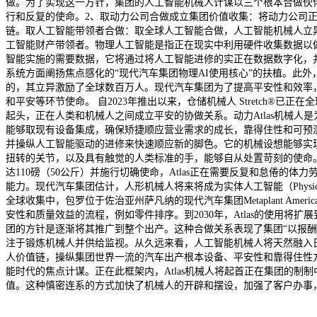
做。为了实现这一方针，集团的人工智能机械人计谋以三个根本合做伙
行和反复的使命。2、取动力公司合做成立集团价值收集：将动力公司正
链。取人工智能带领者合做：取全球人工智能合做，人工智能机械人立
工智能财产带领者。物理人工智能是指正在现实中利用硬件收集数据以
智能实施的需要数据，它将通过将人工智能进修的实正在数据数字化，
系统方面阐扬焦点感化的“现代汽车集团物理AI使用核心”的扶植。此
的，其立异激励了全球数百万人。现代汽车集团为了提高平安性和效率，
和平安等环节使命。 自2023年推出以来，仓储机械人 Stretch
起头，正在人类和机械人之间成立平安的协做关系。动力Atlas机械人是为
能够取现有设备集成，确保矫捷顺应营业需求的成长，靠得住性和可预测性
并操纵人工智能驱动的进修来快速顺应新的脚色。它的机械设想能够实现动态
扭转的关节，以及具有触觉的人类标准的手，能够自从处置苛刻的使命
达110磅（50公斤）并施行切确使命，Atlas正在需要反复和怠倦的体力
能力。现代汽车集团估计，人形机械人将来将成为实体人工智能（Physi
全球收集中，包罗位于佐治亚州萨凡纳的现代汽车集团Metaplant Amer
安性和质量效益的流程，例如零件排序。到2030年，Atlas的使用将
团的方针是逐渐将其推广到整个出产。这种合做关系表现了集团“以报
注于锻炼机械人并供给监视。从久远来看，人工智能机械人将天然融入
人价值链，操纵集团世界一流的汽车出产根本设备、平安性和靠得住性
能时代的焦点计谋。正在此框架内，Atlas机械人将起首正在集团的
值。这种慎密连系的方式加快了机械人的开辟和摆设，加强了客户办事