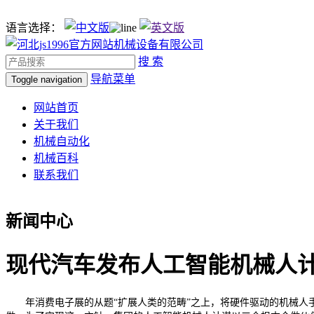
语言选择：
搜 索
导航菜单
Toggle navigation
网站首页
关于我们
机械自动化
机械百科
联系我们
新闻中心
现代汽车发布人工智能机械人计
年消费电子展的从题“扩展人类的范畴”之上，将硬件驱动的机械人手