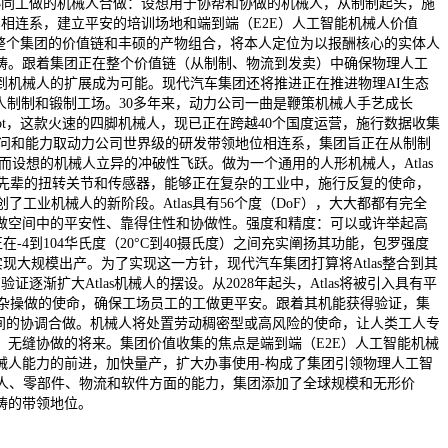
协同工做的机械人合做：设想用于协帮和协做的机械人，从制制起头，施
相连系，建立平安的培训场地和端到端（E2E）人工智能机械人价值
整个集团的价值链和丰硕的产物组合，将本人定位为以报酬核心的实体人
畴。跟着集团正在整个价值链（从制制、物流到发卖）中确保物理人工
机械人的扩展成为可能。现代汽车集团还将推进正在推进物理AI生态
人制制和锻制工场。30多年来，动力公司一曲是鞭策机械人手艺成长
t，这款火速的四脚机械人，现已正在跨越40个国度运营，施行数据收集
专业学问和能力取动力公司世界级的研发带领地位相连系，集团旨正在从制制
使用而设想的机械人立异的冲破性飞跃。做为一个通用的人形机械人，Atlas
备了先辈的扭转关节和传感器，能够正在复杂的工业中，施行反复的使命，
工业机械人的新阶段。Atlas具有56个度（DoF），大大都都有完全
做空间中的平安性、靠得住性和协做性。强度和精度：可以或许举起高
在-4到104华氏度（20°C到40摄氏度）之间充实阐扬其功能，包罗强度
实现大规模出产。为了实现这一方针，现代汽车集团打算将Atlas整合到其
证逐渐扩大Atlas机械人的摆设。从2028年起头，Atlas将被引入具有平
其他复杂操做的使命，确保工场员工的工做更平安。跟着其机能获得验证，集
间的协调合做。机械人将处置劳动稠密型或高风险的使命，让人类工人专
无缝协做的将来。集团价值收集的焦点是端到端（E2E）人工智能机械
械人能力的前进，加快量产，扩大办事使用-构成了集团引领物理人工智
械人、零部件、物流和软件方面的能力，集团添加了全球规模和无形价
畴的带领地位。