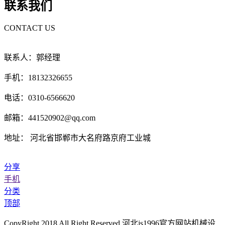
联系我们
CONTACT US
联系人：郭经理
手机：18132326655
电话：0310-6566620
邮箱：441520902@qq.com
地址： 河北省邯郸市大名府路京府工业城
分享
手机
分类
顶部
CopyRight 2018 All Right Reserved 河北js1996官方网站机械设