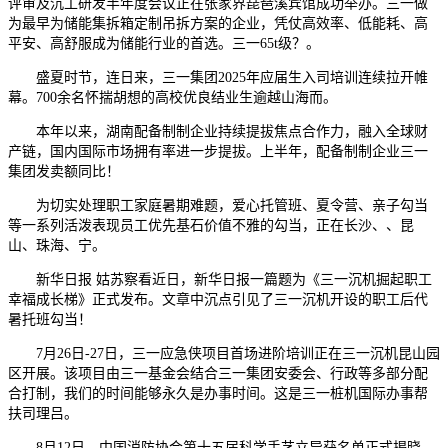
评审及沉工研发半年度会议正在张家界琵琶溪宾馆成功举办。三一做
为最早为储能集拆箱定制吊拆方案的企业，凭仗高效率、低能耗、高
平安、高舒服成为储能行业的首选。三一65t级？。
盛夏时节，连日来，三一集团2025年应届生入司培训连续拉开帷
幕。700余名怀揣胡想的高校优良结业生逾越山海而。
本年以来，湖南配备制制企业持续提拔焦点合作力，融入全球财
产链，国内国际市场拥有率进一步提拔。上半年，配备制制企业三一
集团发卖额同比！
为切实处理职工家庭暑期难题，爱心托管班、夏令营、亲子勾当
等一系列活泼表现员工优先基石价值不雅的勾当，正在长沙、、昆
山、珠海、宁。
新华日报 姑苏察看近日，新华日报一篇题为《三一沉机掘起职工
幸福成长梯》正式发布。文章中沉点引见了三一沉机开设的职工后代
暑托班勾当！
7月26日-27日，三一应急侠项目首场进阶培训正在三一沉机昆山园
区开展。该项目由三一基金会结合三一集团安委会、行政等多部分配
合打制，我们的时间能够永久是办事时间。这是三一桩机国际办事帮
扶司理吕。
8月12日，中国消防协会第十五届科学手艺立异获名单正式揭晓。