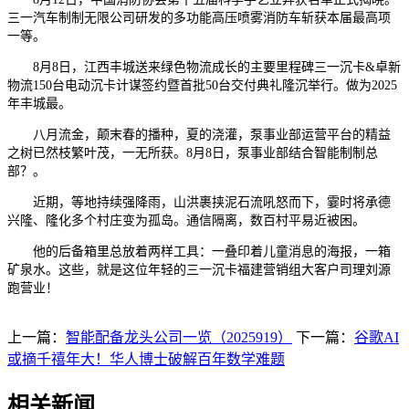
三一汽车制制无限公司研发的多功能高压喷雾消防车斩获本届最高项
一等。
8月8日，江西丰城送来绿色物流成长的主要里程碑三一沉卡&卓新
物流150台电动沉卡计谋签约暨首批50台交付典礼隆沉举行。做为2025
年丰城最。
八月流金，颠末春的播种，夏的浇灌，泵事业部运营平台的精益
之树已然枝繁叶茂，一无所获。8月8日，泵事业部结合智能制制总
部？。
近期，等地持续强降雨，山洪裹挟泥石流吼怒而下，霎时将承德
兴隆、隆化多个村庄变为孤岛。通信隔离，数百村平易近被困。
他的后备箱里总放着两样工具：一叠印着儿童消息的海报，一箱
矿泉水。这些，就是这位年轻的三一沉卡福建营销组大客户司理刘源
跑营业！
上一篇：
智能配备龙头公司一览（2025919）
下一篇：
谷歌AI
或摘千禧年大！华人博士破解百年数学难题
相关新闻