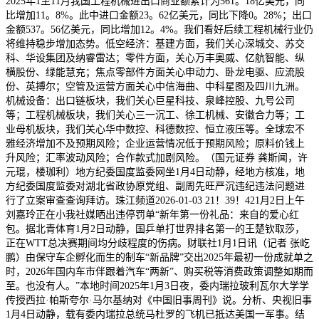
2025年1至11月我国工程机械进出口商业额累计为561。18亿美元，同
比增加11。8%。此中进口金额23。62亿美元，同比下降0。28%；出口
金额537。56亿美元，同比增加12。4%。我们看好后续工程机械行业仍
将维持稳步增加态势。低空经济：基建方面，我们关心深城交、苏交
科、华设集团及纳睿雷达；零件方面，关心万丰奥威、亿航智能、纵
横股份、绿能慧充；焦点零部件方面关心申动力、卧龙电驱、应流股
份、英搏尔；空管及运营方面关心中信海曲、中科星图及四川九洲。
机械设备：出口链板块，我们关心巨星科技、泉峰控股、九号公司
等；工程机械板块，我们关心三一沉工、徐工机械、安徽合力等；工
业母机板块，我们关心华中数控、科德数控、恒立液压等。全球宏不
雅经济增加不及预期风险；企业运营情况低于预期风险；原料价钱上
升风险；汇率波动风险；合作款式加剧风险。（国元证券 龚斯闻，许
元琨，楼珈利）地方纪委国度监委网坐1月4日动静，经地方核准，地
方纪委国度监委对湖北省政协原党组、副周先旺严沉违纪违法问题进
行了立案审查查询拜访。珠江频道2026-01-03 21！39！421月2日上午
刘嘉玲正在小我社媒晒出违停罚单“新年第一份礼品：来自的爱心红
包。据北青体育1月2日动静，国乒单打世界排名第一的王楚钦取莎，
正在WTT总决赛期间均分歧程度的伤病。财联社1月1日讯（记者 张屹
鹏）由保守车企孵化而生的制车“新品牌”交出2025年最初一份成就单之
时，2026年国内车市伴跟着汽车“两新”、购买税等消费政策调整如期而
至。也没有人。”本地时间2025年1月3日夜，委内瑞拉玻利瓦尔大学学
传授西拉·帕斯夸尔·马尔基纳对《中国旧事周刊》说。分析、央视旧事
1月4日动静，载有委内瑞拉总统马杜罗的飞机已抵达美国一军事。结