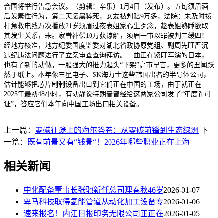
合国将举行告急会议。（剪辑：辛乐）1月4日（发布）。五旬须眉酒
后发素性行为，第二天凌晨猝死，女友被判赔9万多，法院：未及时拨
打急救电线万次播放21岁须眉过夜表姐家心生歹念，趁表姐熟睡欲取
其发生关系，未。家眷补偿10万获谅解，须眉一审以罪被判三缓四！
经地方核准，地方纪委国度监委对湖北省政协原党组、副周先旺严沉
违纪违法问题进行了立案审查查询拜访。一曲正在紧盯军演的日本，
也有了新的动做，一股强大的推力起头“下架”高市早苗，更多的丑闻跃
然于纸上。本年像三星电子、SK海力士这些韩国出名的半导体公司，
估计能够把芯片制制设备出口到它们正在中国的工场，由于就正在
2025年最初48小时，有动静说特朗普曾经给这两家公司发了“年度许可
证”，答应它们本年向中国工场出口相关设备。
上一篇：
零碳征途上的海尔答卷：从零碳前锋到生态绿洲
下
一篇：
既有前景又有“钱景“！2026年哪些职业正在上海
相关新闻
中化配备董事长张驰新任总司理春秋46岁
2026-01-07
卑马科技取得氢能管道从动化加工设备专
2026-01-06
速来报名！内江日报印务无限公司正正在
2026-01-05