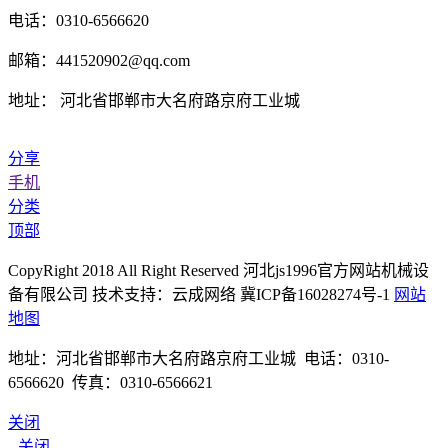
电话：0310-6566620
邮箱：441520902@qq.com
地址： 河北省邯郸市大名府路京府工业城
分享
手机
分类
顶部
CopyRight 2018 All Right Reserved 河北js1996官方网站机械设
备有限公司 技术支持：云成网络 冀ICP备16028274号-1
网站
地图
地址：河北省邯郸市大名府路京府工业城 电话：0310-
6566620 传真：0310-6566621
关闭
关闭