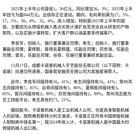
2025年上半年公司营收1。56亿元，同比增加36。3%；2025年上半
年扭亏为盈844万元。业绩存正在波动。期内，毛利率别离为27。5%、
27。1%、30。4%、32。4%。收入增加，特别是2025年上半年的提
拔，次要因为从焊接机械人焦点劣势计谋扩张至完全自从研发的产物
矩阵，以及实施计谋转型，扩大客户群以涵盖更多终端客户。
李良军，创始人、施行董事兼总司理；朱生；创始人、施行董事
兼副总司理；夏辉胜，曾用名夏辉盛，任副总司理；邓世海，任副总
司理；曾兵，任副总司理；谷菲，任施行董事兼研发副总监。
11月17日，成都卡诺普机械人手艺股份无限公司（以下简称：卡
诺普）向港交所递表，国泰君安融资无限公司为其独家保荐人。
此中，李良军间接持有16。41%；朱生间接持有16。41%；常州鸿
志间接持有7。81%；谷菲间接持有3。86%；夏辉胜间接持有3。
85%；曾兵间接持有2。89%；邓世海间接持有2。89%。常州鸿志做为
员工持股平台，朱生具有约73。21%。
据招股书，卡诺普机械人是工业机械人公司，也是具身智能机械
人的前锋。按照弗若斯特沙利文演讲，卡诺普正在所有中国焊接机械
人制制商中排名第一；按2024年收入计，卡诺普机械人是中国最大的
焊接机械人出口商。