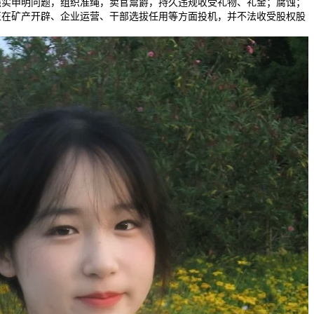
照实申明问题，组织准绳，卖官鬻爵，持久违规收受礼物、礼金；腐蚀；
正在矿产开辟、企业运营、干部选拔任用等方面投机，并不法收受股权股