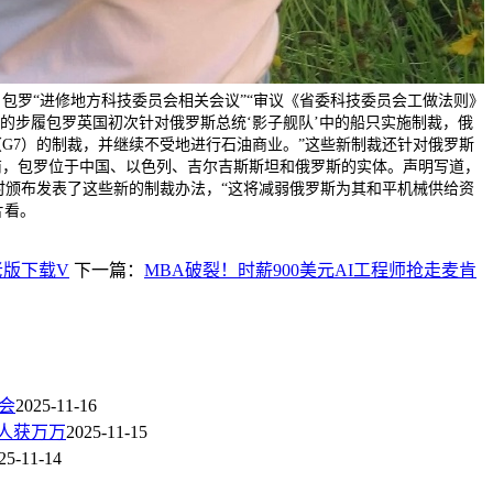
包罗“进修地方科技委员会相关会议”“审议《省委科技委员会工做法则》
天的步履包罗英国初次针对俄罗斯总统‘影子舰队’中的船只实施制裁，俄
G7）的制裁，并继续不受地进行石油商业。”这些新制裁还针对俄罗斯
商，包罗位于中国、以色列、吉尔吉斯斯坦和俄罗斯的实体。声明写道，
时颁布发表了这些新的制裁办法，“这将减弱俄罗斯为其和平机械供给资
片看。
频老版下载V
下一篇：
MBA破裂！时薪900美元AI工程师抢走麦肯
会
2025-11-16
械人获万万
2025-11-15
25-11-14