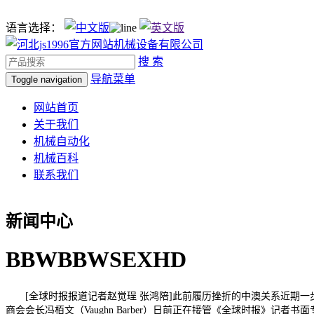
语言选择：
搜 索
导航菜单
Toggle navigation
网站首页
关于我们
机械自动化
机械百科
联系我们
新闻中心
BBWBBWSEXHD
[全球时报报道记者赵觉珵 张鸿陪]此前履历挫折的中澳关系近期一步
商会会长冯栢文（Vaughn Barber）日前正在接管《全球时报》