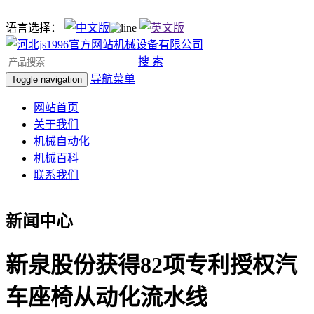
语言选择：
搜 索
导航菜单
Toggle navigation
网站首页
关于我们
机械自动化
机械百科
联系我们
新闻中心
新泉股份获得82项专利授权汽
车座椅从动化流水线