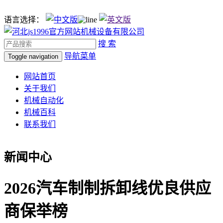
语言选择：
搜 索
导航菜单
Toggle navigation
网站首页
关于我们
机械自动化
机械百科
联系我们
新闻中心
2026汽车制制拆卸线优良供应
商保举榜