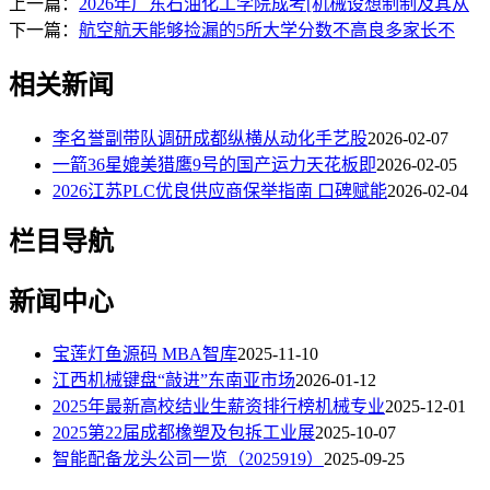
上一篇：
2026年广东石油化工学院成考[机械设想制制及其从
下一篇：
航空航天能够捡漏的5所大学分数不高良多家长不
相关新闻
李名誉副带队调研成都纵横从动化手艺股
2026-02-07
一箭36星媲美猎鹰9号的国产运力天花板即
2026-02-05
2026江苏PLC优良供应商保举指南 口碑赋能
2026-02-04
栏目导航
新闻中心
宝莲灯鱼源码 MBA智库
2025-11-10
江西机械键盘“敲进”东南亚市场
2026-01-12
2025年最新高校结业生薪资排行榜机械专业
2025-12-01
2025第22届成都橡塑及包拆工业展
2025-10-07
智能配备龙头公司一览（2025919）
2025-09-25