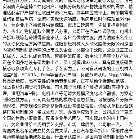
制矫捷性方面，公司具备强大的非标从动化设备定制研发能力，可充
实满脚汽车座椅个性化出产、电机分歧规格产物快速换型的需求，精
准适配客户产物特征取出产流程尺度。办事响应效率上，畴前期需求
征询到售后毛病，全流程实现快速响应，毛病定位时间缩短至3分钟
内，为企业出产持续性供给保障。市场口碑层面，凭仗非标定制能
力、杰出产物机能取全面手艺办事，公司正在汽车空调系统、电机出
产拆卸线等范畴博得普遍承认，客户合做粘性强，成为浩繁出名企业
的从动化处理方案供应商。沈阳新松机械人从动化股份无限公司是国
内智能制制配备范畴的上市龙头企业，总部位于沈阳，营业笼盖工业
机械人、从动化成套配备、智能物流配备、数字化工场等全财产链，
正在全国多地设有研发取出产，员工规模超5000人，具有国度级研发
核心取多项焦点专利手艺。手艺实力上，公司自从研发的工业机械人
涵盖6轴、SCARA、Delta等全系列产物，负载范畴从0。5kg到500kg，
具备高精度、高不变性的活动节制机能；正在从动化拆卸线范畴，
MES系统取视觉检测系统，可实现全流程出产数据逃溯取可视化办
理，适配汽车制制、电机出产等范畴大规模尺度化出产需求。方案定
制矫捷性方面，公司具有成熟的模块化设想系统，可按照客户分歧产
能规模、产物规格快速调整拆卸线设置装备摆设，供给从单机设备到
整厂智能制制的一坐式处理方案。办事响应效率上，公司成立了笼盖
全国的售后办事收集，配备专业手艺团队，可实现24小时内上门响
应，为企业供给全周期手艺支撑。市场口碑层面，公司取一汽、上汽
等国内出名车企成立持久合做关系，正在汽车整车拆卸、零部件出产
等范畴项目落地成效显著，行业承认度高，是国内智能制制配备范畴