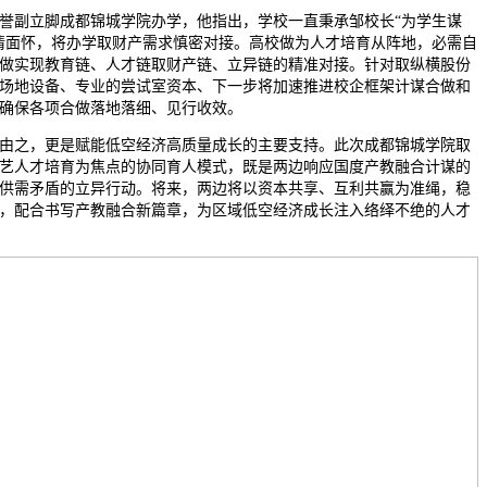
副立脚成都锦城学院办学，他指出，学校一直秉承邹校长“为学生谋
情面怀，将办学取财产需求慎密对接。高校做为人才培育从阵地，必需自
做实现教育链、人才链取财产链、立异链的精准对接。针对取纵横股份
场地设备、专业的尝试室资本、下一步将加速推进校企框架计谋合做和
确保各项合做落地落细、见行收效。
之，更是赋能低空经济高质量成长的主要支持。此次成都锦城学院取
艺人才培育为焦点的协同育人模式，既是两边响应国度产教融合计谋的
供需矛盾的立异行动。将来，两边将以资本共享、互利共赢为准绳，稳
，配合书写产教融合新篇章，为区域低空经济成长注入络绎不绝的人才