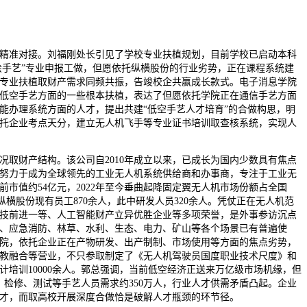
准对接。刘福刚处长引见了学校专业扶植规划，目前学校已启动本科
测绘手艺”专业申报工做，但愿依托纵横股份的行业劣势，正在课程系统建
专业扶植取财产需求同频共振，告竣校企共赢成长款式。电子消息学院
低空手艺方面的一些根本扶植，表达了但愿依托学院正在通信手艺方面
能办理系统方面的人才，提出共建“低空手艺人才培育”的合做构思，明
托企业考点天分，建立无人机飞手等专业证书培训取查核系统，实现人
财产结构。该公司自2010年成立以来，已成长为国内少数具有焦点
努力于成为全球领先的工业无人机系统供给商和办事商，专注于工业无
市值约54亿元，2022年至今垂曲起降固定翼无人机市场份额占全国
纵横股份现有员工870余人，此中研发人员320余人。凭仗正在无人机范
技前进一等、人工智能财产立异优胜企业等多项荣誉，是外事参访沉点
、应急消防、林草、水利、生态、电力、矿山等各个场景已有普遍使
院，依托企业正在产物研发、出产制制、市场使用等方面的焦点劣势，
教融合等营业，不只参取制定了《无人机驾驶员国度职业技术尺度》和
培训10000余人。郭总强调，当前低空经济正送来万亿级市场机缘，但
、检修、测试等手艺人员需求约350万人，行业人才供需矛盾凸起。企业
才，而取高校开展深度合做恰是破解人才瓶颈的环节径。