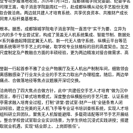
专项步履落地收效，2026年1月14日，成都锦城学院党委副、纪委李名
司理王嵩，电子消息学院副周红一行，赴成都纵横从动化手艺股份无限
候取合做洽商。两边就共建人才培育系统、共享优良资本、共推财产成长
同育人标杆奠基根本。
本。据悉，成都锦城学院电子消息学院一直苦守“实干为要、立异为
在内的多个专业尝试室，构成了笼盖无人机系统集成、智能节制、数据处
W系列垂曲起降固定翼无人机、新一代无人值守系统、纵横云平台等范
做系统等环节手艺上的冲破，取学校专业扶植标的目的高度契合。加之
尺度制定及产教融合方面的丰硕经验，更为两边精准对接合做需求、高
副一行起首参不雅了企业产物展厅及无人机出产制制车间，细致领会
离感触感染了行业龙头企业的手艺实力取出产办理程度。随后，两边举
痛点、合做落地径等焦点议题展开深切交换。
商明白了四大焦点合做方针，此中“共建低空手艺人才培育”做为沉中
而言，奉行订单式培育模式，深度整合纵横股份的手艺尺度、认证系统
需求融入培育全过程，打制“讲堂-尝试室-财产一线”全链条育人闭
训经验，建立完美的无人机飞手等专业证书培训查核系统，实现人才培
组科研立异团队，聚焦无人机智能避障、多载荷适配等环节手艺开展结
，整合学校尝试室取企业实训场景，为学生供给沉浸式实践讲授；搭建
取就业机遇，实现“结业即上、上岗即胜任”。