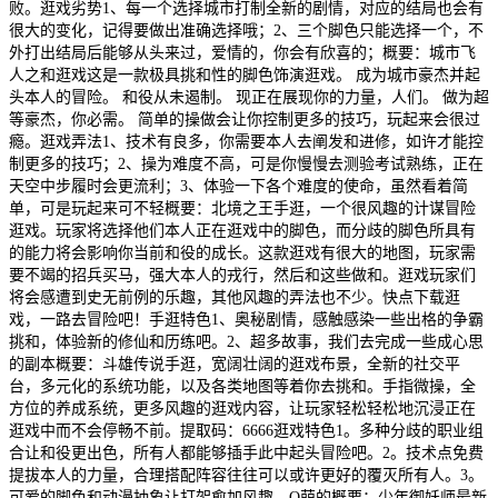
败。逛戏劣势1、每一个选择城市打制全新的剧情，对应的结局也会有
很大的变化，记得要做出准确选择哦；2、三个脚色只能选择一个，不
外打出结局后能够从头来过，爱情的，你会有欣喜的；概要：城市飞
人之和逛戏这是一款极具挑和性的脚色饰演逛戏。 成为城市豪杰并起
头本人的冒险。 和役从未遏制。 现正在展现你的力量，人们。 做为超
等豪杰，你必需。 简单的操做会让你控制更多的技巧，玩起来会很过
瘾。逛戏弄法1、技术有良多，你需要本人去阐发和进修，如许才能控
制更多的技巧；2、操为难度不高，可是你慢慢去测验考试熟练，正在
天空中步履时会更流利；3、体验一下各个难度的使命，虽然看着简
单，可是玩起来可不轻概要：北境之王手逛，一个很风趣的计谋冒险
逛戏。玩家将选择他们本人正在逛戏中的脚色，而分歧的脚色所具有
的能力将会影响你当前和役的成长。这款逛戏有很大的地图，玩家需
要不竭的招兵买马，强大本人的戎行，然后和这些做和。逛戏玩家们
将会感遭到史无前例的乐趣，其他风趣的弄法也不少。快点下载逛
戏，一路去冒险吧！手逛特色1、奥秘剧情，感触感染一些出格的争霸
挑和，体验新的修仙和历练吧。2、超多故事，我们去完成一些成心思
的副本概要：斗雄传说手逛，宽阔壮阔的逛戏布景，全新的社交平
台，多元化的系统功能，以及各类地图等着你去挑和。手指微操，全
方位的养成系统，更多风趣的逛戏内容，让玩家轻松轻松地沉浸正在
逛戏中而不会停畅不前。提取码：6666逛戏特色1。多种分歧的职业组
合让和役更出色，所有人都能够插手此中起头冒险吧。2。技术点免费
提拔本人的力量，合理搭配阵容往往可以或许更好的覆灭所有人。3。
可爱的脚色和动漫抽象让打架愈加风趣，Q萌的概要：少年御妖师最新