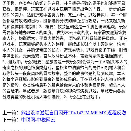
类乐趣，各类各样的线让你选择，并且很是标致的妻子也能够很容易
获得，很是棒。玩家正在逛戏中玩到了很是出色的内容，一步步的展
现你的实力，达到逛戏中各类方针，完生方针。逛戏特色1、每一个脚
色都是有攻略的目标，能够选择分歧的脚色进行攻略，一路来起头新
的和役体例和挑和；2、概要：牧芸皇朝这是一个脚色饰演逛戏，玩家
需要很好地办理本人的国度。 做为木云王朝的伪，玩家需要逐渐恢复
本人的，均衡后宫，平息内忧外患， 奇特的开辟系统很是风趣。 正在
逛戏中，玩家能够起头本人的路程，继续成长财产以丰硕财宝，培育
本人的儿女，并确保帝国的长命。逛戏劣势1、逛戏有良多干线，剧情
丰满出色，元素浩繁，宫斗政斗纷乱不休，需要玩家做出准确选择；
2、逛戏中，玩家概要：星旅者是一款玩家将会做为一个AI起头本人的
奇奥之旅的脚色饰演类逛戏，星旅者中浩繁帅气的男性AI机械人将会
取你起头一段段风趣的冒险故事，整个的故事很是的烧脑风趣，本人
的每个选择城市影响到将来的最终成果的。正在逛戏中的人物立绘很
是的精彩，各类性格悬殊的脚色给你带来的体验也很是棒，起头本人
的冒险吧。星旅者是一款很是好玩的脚色饰演类逛戏，星旅者内各类
分歧类型的男性机械人等你选择；2、玩家正在逛戏中。
上一篇：
熊出没请潜艇盲目闪开“Tu-142”M MR MZ 近程反潜
下一篇：
中税网-中税网云