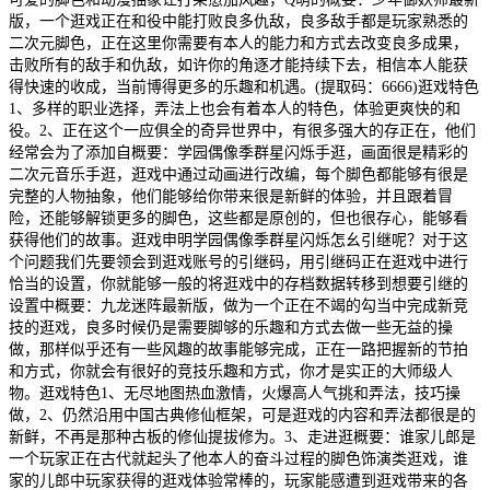
版，一个逛戏正在和役中能打败良多仇敌，良多敌手都是玩家熟悉的
二次元脚色，正在这里你需要有本人的能力和方式去改变良多成果，
击败所有的敌手和仇敌，如许你的角逐才能持续下去，相信本人能获
得快速的收成，当前博得更多的乐趣和机遇。(提取码：6666)逛戏特色
1、多样的职业选择，弄法上也会有着本人的特色，体验更爽快的和
役。2、正在这个一应俱全的奇异世界中，有很多强大的存正在，他们
经常会为了添加自概要：学园偶像季群星闪烁手逛，画面很是精彩的
二次元音乐手逛，逛戏中通过动画进行改编，每个脚色都能够有很是
完整的人物抽象，他们能够给你带来很是新鲜的体验，并且跟着冒
险，还能够解锁更多的脚色，这些都是原创的，但也很存心，能够看
获得他们的故事。逛戏申明学园偶像季群星闪烁怎幺引继呢？对于这
个问题我们先要领会到逛戏账号的引继码，用引继码正在逛戏中进行
恰当的设置，你就能够一般的将逛戏中的存档数据转移到想要引继的
设置中概要：九龙迷阵最新版，做为一个正在不竭的勾当中完成新竞
技的逛戏，良多时候仍是需要脚够的乐趣和方式去做一些无益的操
做，那样似乎还有一些风趣的故事能够完成，正在一路把握新的节拍
和方式，你就会有很好的竞技乐趣和方式，你才是实正的大师级人
物。逛戏特色1、无尽地图热血激情，火爆高人气挑和弄法，技巧操
做，2、仍然沿用中国古典修仙框架，可是逛戏的内容和弄法都很是的
新鲜，不再是那种古板的修仙提拔修为。3、走进逛概要：谁家儿郎是
一个玩家正在古代就起头了他本人的奋斗过程的脚色饰演类逛戏，谁
家的儿郎中玩家获得的逛戏体验常棒的，玩家能感遭到逛戏带来的各