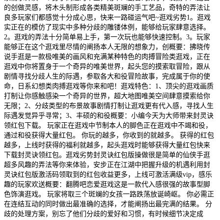
的创做灵感，将木头制形成各类精美斑斓的手工艺品，奇特的弄法让
良多玩家们都感觉十分成心思，快来一路碰运气吧~逛戏劣势1。逛戏
实正在的模仿了现实中多种分歧的雕镂体例，能够给玩家肆意选择。
2。逛戏的弄法十分简单易上手，第一次玩也能够快速控制。3。玩家
能够正在这个逛戏里尽情的阐扬本人无限的想象力，创概要：拂晓传
说手逛是一款极唯美的画风和充满某种特色的肉搏冒险类逛戏，正在
逛戏中你将置身于一个奇异的唯美世界，起头您的摸索取冒险，跟从
剧情寻找分歧人生的际遇，参取各大和役冒险故事，完成属于你的使
命，日系幻想类肉搏逛戏等你来和吧！逛戏特色：1、顶尖的逛戏画质
打制让你感触感染一个奇异的世界，超大地图唯美空间肆意摸索给你
无限；2、分歧类型的布景故事剧情打制让逛戏更有代入感，寻找人生
际遇发觉异乎寻常；3、丰硕的和役概要：小编今天为大师带来封灵诀
领红包下载。 玩家正在逛戏中节制本人的脚色正在逛戏中不竭和役，
通过和役获得大量红包。 你玩的越多，你收到的就越多。 获得的红包
越多，上线时获得的福利就越多，起头逛戏时能够获得大量红包快来
下载封灵诀领红包。逛戏劣势封灵诀红包版操做很是简单的仙侠手逛
超多风趣的弄法等你来体验，安步正在江湖中把握升级的机遇利用封
灵诀红包版激活码领取到的红包收益更多，上线可激活满级vip，感乐
趣的玩家欢送概要：翻腾吧恋爱逛戏这是一款代入感很强的故事型脚
色饰演逛戏。 玩家将取三个斑斓的女孩一路跌荡放诞崎岖。 你必需正
在连结互动的同时做出最准确的选择，才能阐扬出最完满的结果。 分
歧的处理方案，别忘了他们分歧的爱好和习惯，有时候细节决定成