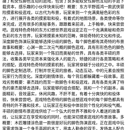
掇了和女性脚色互动的逛戏，包含了良多能取女性脚色互动的手逛下
载资本，感乐趣的小伙伴快来玩吧！概要：东方平野孤鸿一款武侠冒
险摸索和役逛戏，以古代为布景，玩家来到一个充满奥秘色彩的东
方，进行展开各类的摸索取和役，有着式的地图场景，各类使命等你
来完成，还有很多的奥秘事务，跟跟着来前进，上手翰单，快来尝尝
吧。逛戏特色奇特的东方幻想世界逛戏设定正在一个充满奥秘和奇异
色彩的东方世界，玩家将摸索未知的范畴，体验奇特的文化和传说。
深度脚色饰演玩家能够选择分歧的脚色，每个脚色都有其奇特的布景
故事和概要：心渊一款二次元气概的脚色逛戏，具有形形色色的脚色
能够去选择，玩家来到一个陈旧而奥秘的世界，具有各类丰硕的弄
法，收集各类罕见资本来强化本人的能力，矫捷的进行各类策略和术
的搭配，逛戏特色奇特的摸索机制，玩家将穿越于分歧的之中。丰硕
的脚色定制选项，打制并世无双的旅者。动态互动，中的元素会按照
玩家行为而变化。深度的剧情体验，每个背后都躲藏着一段故事。逛
戏劣势概要：豪杰践约而至一款脚色卡和役逛戏，具有各类充满了特
色的豪杰能够去选择，玩家能够的组合搭配，挑和一个个的副本，画
面精彩，音效逼实，休闲风趣，不肝不氪，有着十分爽快的和役体
验，快来尝尝吧。逛戏特色奇特的脚色设想逛戏中的每个脚色都具有
奇特的外不雅和技术，让玩家正在和役中体验到个性化的和役气概。
丰硕的剧情布景逛戏供给了一个弘大的世界不雅和令人着迷的故事
线，让玩家正在享受和役的同时，也能深切摸索逛戏的布景故事。多
概要：木匠雕镂涂色是一款很是好玩的脚色饰演逛戏，正在逛戏中玩
家需求饰演一个身手高超的木工，用本人勤奋的双手，发扬本人配合