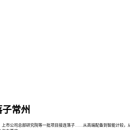
落子常州
上市公司总部研究院等一批项目接连落子……从高端配备到智能计较，