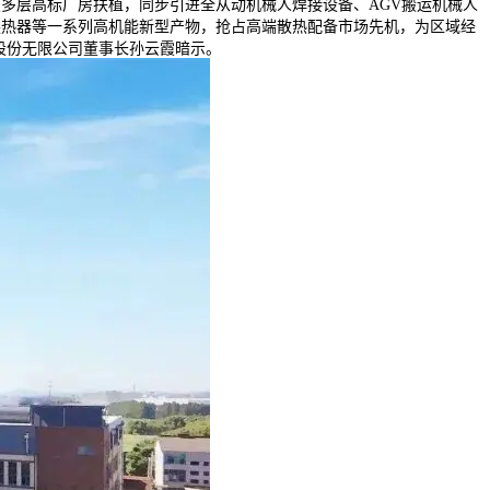
焦多层高标厂房扶植，同步引进全从动机械人焊接设备、AGV搬运机械人
换热器等一系列高机能新型产物，抢占高端散热配备市场先机，为区域经
股份无限公司董事长孙云霞暗示。