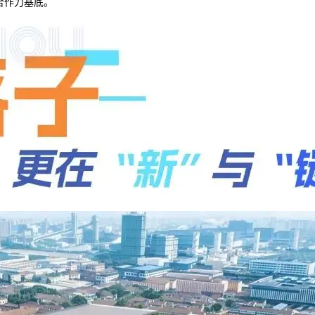
合作力基底。