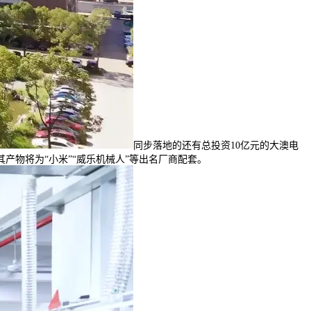
同步落地的还有总投资10亿元的大澳电
物将为“小米”“威乐机械人”等出名厂商配套。