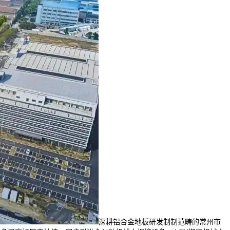
深耕铝合金地板研发制制范畴的常州市