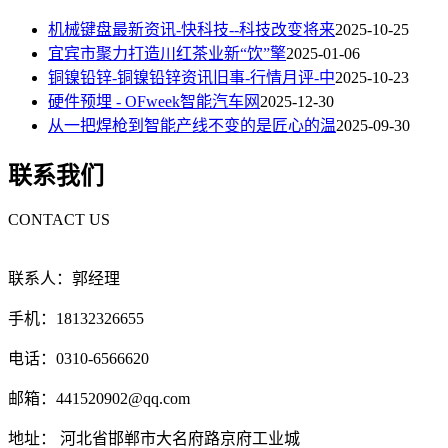
机械键盘最新资讯-快科技--科技改变将来
2025-10-25
宜宾市聚力打造川红茶业新“饮”擎
2025-01-06
铜镍铅锌-铜镍铅锌资讯旧事-行情月评-中
2025-10-23
硬件预埋 - OFweek智能汽车网
2025-12-30
从一把焊枪到智能产线不变的是匠心的温
2025-09-30
联系我们
CONTACT US
联系人：郭经理
手机：18132326655
电话：0310-6566620
邮箱：441520902@qq.com
地址： 河北省邯郸市大名府路京府工业城