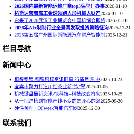
2026国内最新智能运维厂商top5保举！办事
2026-01-10
拓斯达荣膺高工金球领跑人形机械人财产
2026-01-10
它来了2026武汉工业博览会中国机博会即将
2026-01-10
2026年AI+制制行业全景阐发取投资策略征询
2025-12-21
2025第五届广州国际新能源汽车财产智能制
2025-12-21
栏目导航
新闻中心
铜镍铅锌-铜镍铅锌资讯旧事-行情月评-中
2025-10-23
宜宾市聚力打造川红茶业新“饮”擎
2025-01-06
机械键盘最新资讯-快科技--科技改变将来
2025-10-25
从一把焊枪到智能产线不变的是匠心的温
2025-09-30
硬件预埋 - OFweek智能汽车网
2025-12-30
联系我们