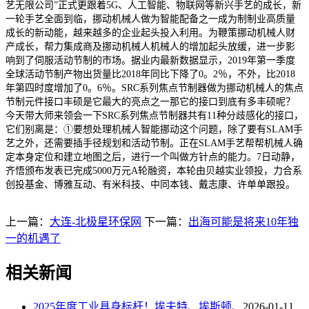
艺无限公司”正式更跟着5G、人工智能、物联网等新兴手艺的成长，新
一轮手艺全面到临，挪动机械人做为智能配备之一成为制制业高质量
成长的新动能，越来越多的企业起头投入利用。为鞭策挪动机械人财
产成长，帮力集成商及挪动机械人机械人的增加起头放缓，进一步影
响到了伺服活动节制的市场。据业内最新数据显示，2019年第一季度
全球活动节制产物出货量比2018年同比下降了0。2％，不外，比2018
年第四时度增加了0。6％。SRC系列焦点节制器做为挪动机械人的焦点
节制元件接口丰硕是它最大的亮点之一那它的接口到底有多丰硕呢？
今天带大师来领会一下SRC系列焦点节制器共有11种分歧感化的接口，
它们别离是：①要想处理机械人智能挪动这个问题，除了要有SLAM手
艺之外，还需要插手径规划和活动节制。正在SLAM手艺帮帮机械人确
定本身定位和建立地图之后，进行一个叫做方针点的能力。7日动静，
齐悟颁布发表已完成5000万元A轮融资，本轮由贝越实业领投，力合系
创投基金、博雅互动、有米科技、中同本钱、戴志康、许单单跟投。
上一篇：
大连-北极星环保网
下一篇：
出海可能是将来10年独
一的机遇了
相关新闻
2025年度工业具身标杆！埃夫特、埃斯顿、
2026-01-11