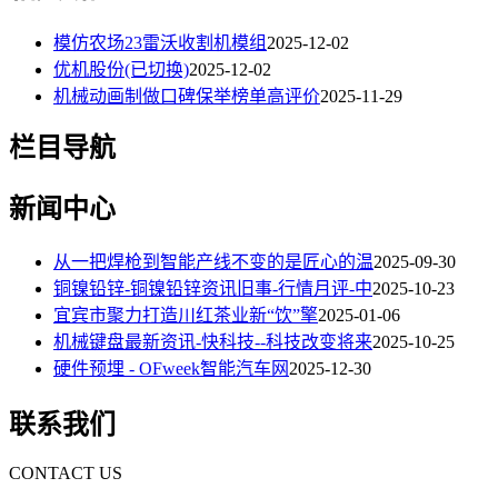
模仿农场23雷沃收割机模组
2025-12-02
优机股份(已切换)
2025-12-02
机械动画制做口碑保举榜单高评价
2025-11-29
栏目导航
新闻中心
从一把焊枪到智能产线不变的是匠心的温
2025-09-30
铜镍铅锌-铜镍铅锌资讯旧事-行情月评-中
2025-10-23
宜宾市聚力打造川红茶业新“饮”擎
2025-01-06
机械键盘最新资讯-快科技--科技改变将来
2025-10-25
硬件预埋 - OFweek智能汽车网
2025-12-30
联系我们
CONTACT US