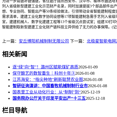
为进一步延链补链强链，省住建厅指点西安市、汉中市、榆林市遴选培
列入省级新型建建工业化示范财产名录，同时加速提拔3个部品部件出产
想、专业协同、智能出产等50条经验做法，引领带动全省智能建制程度
需求清单，建建工业化数字协同设想等17项智能建制急需手艺列入省级
室，建建机械人、数字化建建工程等13个省级沉点尝试室；组建3D打印低
智能建制取新型建建工业化财产链科技立异供给了无力的办事保障。(记者
上一篇：
安丘博阳机械制制无限公司
下一篇：
北极星智能电网
相关新闻
逐“绿”向“智”！潞州区赋能煤矿高质
2026-01-09
保守酿艺的数智重生｜科创十年③
2026-01-08
江苏海安：“指尖种地”刷新聪慧农业图
2026-01-08
智研征询演讲：中国畜牧机械制制行业市
2026-01-08
国表里工业从动化行业：从“制制”到“
2025-12-19
国务院办公厅关于印发平安出产“十三五
2025-12-18
栏目导航