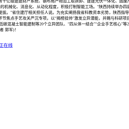
育千亿级建建财产系统、钢布局产物加工取拆卸、建建光伏一体化、固废产
的机械化、消息化、从动化程度，积极打制智能工场。“陕西持续举办四
提拔。”省住建厅相关担任人说。为充实阐扬我省科教资本劣势，陕西指导6
环节焦点手艺攻关严沉专项，以“揭榜挂帅”激发立异潜能，并赐与科研项
碳混凝土智能建制等20个立异团队、“四从体一结合”“企业手艺核心”等
 郭军)！
正在线