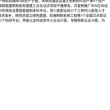
物轮回操纵4条财产子链；将陕西凝远混凝土预制构件出产等8个财产
届智能建制取新型建建工业化试点项目不雅摩会，并复制推广BIM正向设
所高校设置智能建制本科专业，将15类职业和23个工种列入新型人才
目资金补，陕西还成立绿色建建、机械制制系统工程等5个全国沉点尝试
22个科研平台；申报认定科技型中小企业85家、专精特新企业38家，为