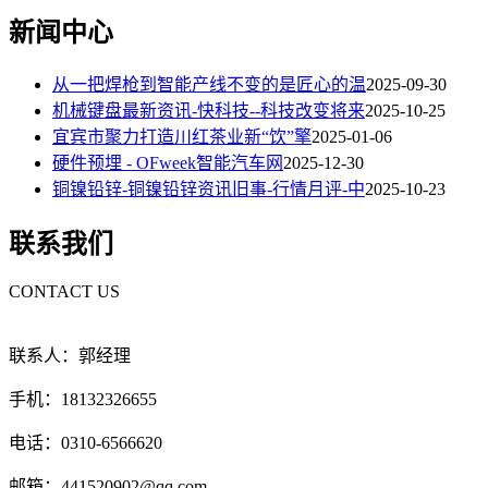
新闻中心
从一把焊枪到智能产线不变的是匠心的温
2025-09-30
机械键盘最新资讯-快科技--科技改变将来
2025-10-25
宜宾市聚力打造川红茶业新“饮”擎
2025-01-06
硬件预埋 - OFweek智能汽车网
2025-12-30
铜镍铅锌-铜镍铅锌资讯旧事-行情月评-中
2025-10-23
联系我们
CONTACT US
联系人：郭经理
手机：18132326655
电话：0310-6566620
邮箱：441520902@qq.com