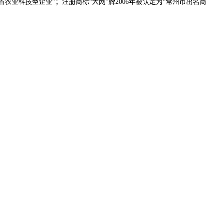
省农业科技型企业”；注册商标“大网”牌2006年被认定为“常州市出名商