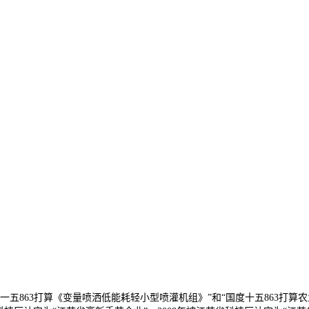
863打算《变量喷洒低能耗轻小型喷灌机组》”和“国度十五863打算