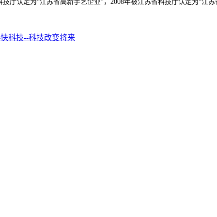
省科技厅认定为“江苏省高新手艺企业”，2008年被江苏省科技厅认定为“江苏
快科技--科技改变将来