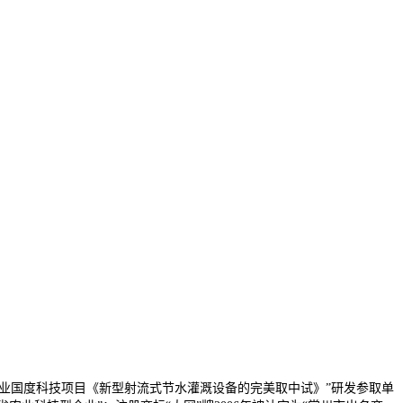
农业国度科技项目《新型射流式节水灌溉设备的完美取中试》”研发参取单