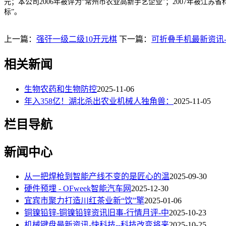
元；本公司2006年被评为“常州市农业高新手艺企业”；2007年被江苏
标”。
上一篇：
强㢨一级二级10开元棋
下一篇：
可折叠手机最新资讯-
相关新闻
生物农药和生物防控
2025-11-06
年入358亿！湖北杀出农业机械人独角兽：
2025-11-05
栏目导航
新闻中心
从一把焊枪到智能产线不变的是匠心的温
2025-09-30
硬件预埋 - OFweek智能汽车网
2025-12-30
宜宾市聚力打造川红茶业新“饮”擎
2025-01-06
铜镍铅锌-铜镍铅锌资讯旧事-行情月评-中
2025-10-23
机械键盘最新资讯-快科技--科技改变将来
2025-10-25