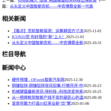
上一篇：
扫地机械人“炫技”韩国报道石头科技出海新进
下一
篇：
从头定义中国智能农机——中农博鼎全新一代高
相关新闻
【看点】农机智能探测：运筹耕田方寸决
2025-11-01
ICON川农 你好我的“新”上人！
2025-11-01
从头定义中国智能农机——中农博鼎全新
2025-10-31
栏目导航
新闻中心
硬件预埋 - OFweek智能汽车网
2025-12-30
铜镍铅锌-铜镍铅锌资讯旧事-行情月评-中
2025-10-23
机械键盘最新资讯-快科技--科技改变将来
2025-10-25
从一把焊枪到智能产线不变的是匠心的温
2025-09-30
宜宾市聚力打造川红茶业新“饮”擎
2025-01-06