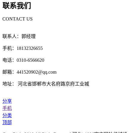
联系我们
CONTACT US
联系人：郭经理
手机：18132326655
电话：0310-6566620
邮箱：441520902@qq.com
地址： 河北省邯郸市大名府路京府工业城
分享
手机
分类
顶部