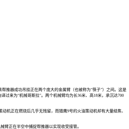
该帮推器成功吊挂正在两个庞大的金属臂（也被称为“筷子”）之间。这是
过来为“机械哥斯拉”。两个机械臂均为长36米、高18米，承沉达700
策动机正在燃烧后几乎无残留，而猎鹰9号的火油策动机却有大量结焦、
械臂正在半空中捕捉帮推器以实现收受接管。