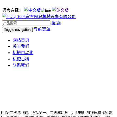
语言选择：
搜 索
导航菜单
Toggle navigation
网站首页
关于我们
机械自动化
机械百科
联系我们
年11月第二次试飞时，火箭第一、二级成功分手，但随后帮推器和飞船先