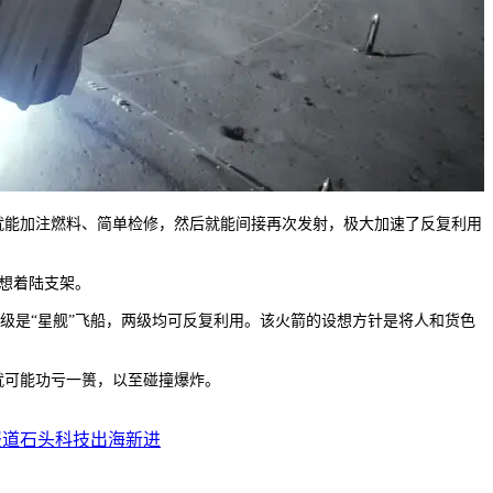
能加注燃料、简单检修，然后就能间接再次发射，极大加速了反复利用
设想着陆支架。
二级是“星舰”飞船，两级均可反复利用。该火箭的设想方针是将人和货色
可能功亏一篑，以至碰撞爆炸。
报道石头科技出海新进