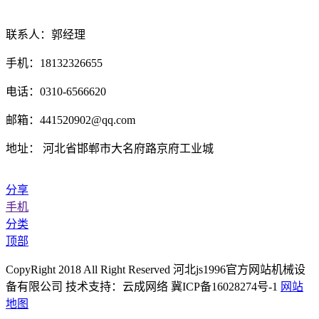
联系人：郭经理
手机：18132326655
电话：0310-6566620
邮箱：441520902@qq.com
地址： 河北省邯郸市大名府路京府工业城
分享
手机
分类
顶部
CopyRight 2018 All Right Reserved 河北js1996官方网站机械设
备有限公司 技术支持：云成网络 冀ICP备16028274号-1
网站
地图