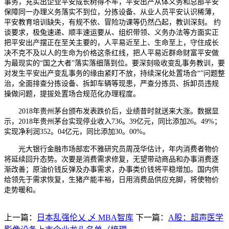
事务，充实出企业平安成长树得不牢，平安出产从体义务和总部平安
保障同一办理义务落实不到位，分拣设备、从业人员平安认识稀薄，
平安教育培训缺失，有规不依、冒险功课等仍然凸起，教训深刻。 约
谈要求，极兔速递、顺丰速运要从、组织带领、义务办法等方面实正
把平安出产摆正在至关主要的，人平易近至上、生命至上，守住成长
决不克不及以人的生命为价格这条红线，把人平易近群命财富平安做
为最现实的“国之大者”落实落细落到位。要深刻吸收变乱事务教训，要
对发生平安出产变乱事务的缘由紧盯不放，持续深化处置场合“”问题整
治，全面排查分拣设备、拆卸车辆等现患，严查分拣员、拆卸员违规
操做问题，提拔处置场合规范化办理程度。
2018年贵州茅台颁布发表跌价后，业绩昔时就送来大涨。数据显
示，2018年贵州茅台实现停业收入736。39亿元，同比添加26。49%；
实现净利润352。04亿元，同比添加30。00%。
光大银行金融市场部宏不雅研究员周茂华估计，年内消费者物价
将延续回升态势。次要是消费需求修复，无望带动商品和办事消费逐
渐改善；原油价钱反弹及办事需求，办事类价钱将平稳增加。国内供
给领先于需求恢复，生猪产能丰裕，日用消费品供应充脚，将使物价
走势暖和。
上一篇：
日本乱强伦乂 乄 MBA智库
下一篇：
A股：超声医学