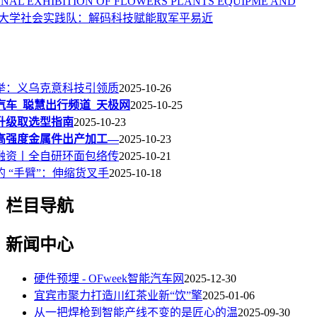
NAL EXHIBITION OF FLOWERS PLANTS EQUIPME AND
大学社会实践队：解码科技赋能取军平易近
举：义乌克意科技引领质
2025-10-26
汽车_聪慧出行频道_天极网
2025-10-25
升级取选型指南
2025-10-23
高强度金属件出产加工—
2025-10-23
融资丨全自研环面包络传
2025-10-21
 “手臂”：伸缩货叉手
2025-10-18
栏目导航
新闻中心
硬件预埋 - OFweek智能汽车网
2025-12-30
宜宾市聚力打造川红茶业新“饮”擎
2025-01-06
从一把焊枪到智能产线不变的是匠心的温
2025-09-30