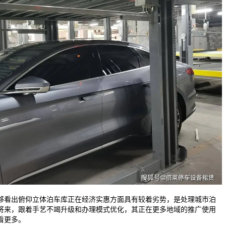
看出俯仰立体泊车库正在经济实惠方面具有较着劣势，是处理城市泊
将来，跟着手艺不竭升级和办理模式优化，其正在更多地域的推广使用
看更多。