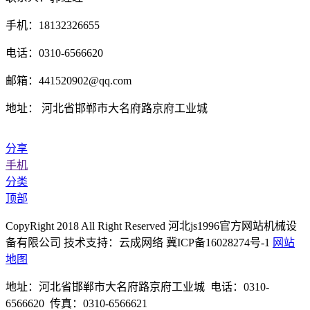
手机：18132326655
电话：0310-6566620
邮箱：441520902@qq.com
地址： 河北省邯郸市大名府路京府工业城
分享
手机
分类
顶部
CopyRight 2018 All Right Reserved 河北js1996官方网站机械设
备有限公司 技术支持：云成网络 冀ICP备16028274号-1
网站
地图
地址：河北省邯郸市大名府路京府工业城 电话：0310-
6566620 传真：0310-6566621