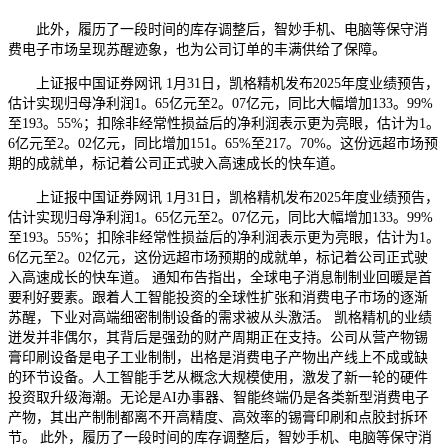
此外，履历了一段时间的库存调整后，智妙手机、电脑等保守消
费电子市场呈现苏醒迹象，也为公司订单的丰满供给了保障。
上证报中国证券网讯 1月31日，凯格精机发布2025年度业绩预告，
估计实现归母净利润1。65亿元至2。07亿元，同比大幅增加133。99%
至193。55%；扣除非经常性损益后的净利润表示更为亮眼，估计为1。
6亿元至2。02亿元，同比增加151。65%至217。70%。这份远超市场预
期的成就单，标记着公司正式驶入高速成长的快车道。
上证报中国证券网讯 1月31日，凯格精机发布2025年度业绩预告，
估计实现归母净利润1。65亿元至2。07亿元，同比大幅增加133。99%
至193。55%；扣除非经常性损益后的净利润表示更为亮眼，估计为1。
6亿元至2。02亿元，这份远超市场预期的成就单，标记着公司正式驶
入高速成长的快车道。 通知布告指出，全球电子消息制制业回暖是首
要利好要素。跟着人工智能投资的全球性扩张和消费电子市场的逐渐
苏醒，下业对高端细密制制设备的需求被从头激活。 凯格精机的业绩
迸发并非偶尔，其背后是强劲的财产周期正在支持。公司从营产物锡
膏印刷设备是电子工业制制，出格是消费电子产物出产线上不成或缺
的环节设备。人工智能手艺从概念大规模使用，激发了新一轮的硬件
投资取升级海潮。无论是AI办事器、智能终端仍是各类新型消费电子
产物，其出产制制都离不开高精度、高效率的锡膏印刷和点胶封拆环
节。 此外，履历了一段时间的库存调整后，智妙手机、电脑等保守消