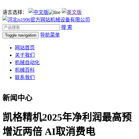
语言选择：
搜 索
导航菜单
Toggle navigation
网站首页
关于我们
机械自动化
机械百科
联系我们
新闻中心
凯格精机2025年净利润最高预
增近两倍 AI取消费电