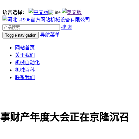
语言选择：
搜 索
导航菜单
Toggle navigation
网站首页
关于我们
机械自动化
机械百科
联系我们
能办事财产年度大会正在京隆沉召