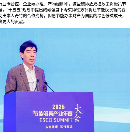
行业碳管控、企业碳办理、产物碳脚印，这些碳排放双控政策将鞭策节
强，“十五五”规划中提出的碳强度下降束缚性方针将让节能焕发新的春
制出本人奇特的合作劣势，但愿节能办事财产为国度的绿色低碳成长，
出更大的贡献。