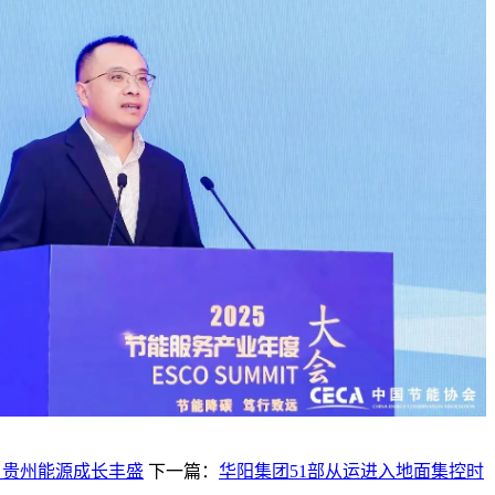
间 贵州能源成长丰盛
下一篇：
华阳集团51部从运进入地面集控时