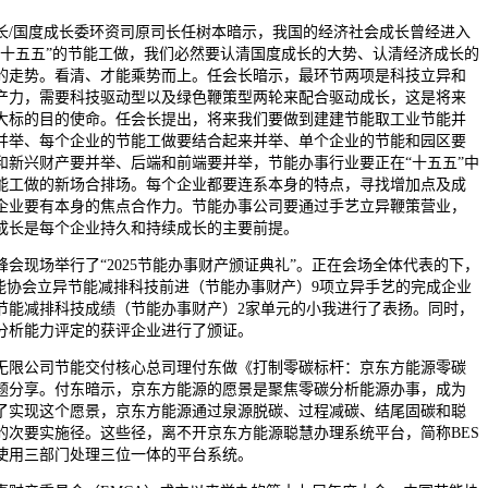
国度成长委环资司原司长任树本暗示，我国的经济社会成长曾经进入
“十五五”的节能工做，我们必然要认清国度成长的大势、认清经济成长的
的走势。看清、才能乘势而上。任会长暗示，最环节两项是科技立异和
产力，需要科技驱动型以及绿色鞭策型两轮来配合驱动成长，这是将来
大标的目的使命。任会长提出，将来我们要做到建建节能取工业节能并
并举、每个企业的节能工做要结合起来并举、单个企业的节能和园区要
和新兴财产要并举、后端和前端要并举，节能办事行业要正在“十五五”中
能工做的新场合排场。每个企业都要连系本身的特点，寻找增加点及成
企业要有本身的焦点合作力。节能办事公司要通过手艺立异鞭策营业，
成长是每个企业持久和持续成长的主要前提。
现场举行了“2025节能办事财产颁证典礼”。正在会场全体代表的下，
国节能协会立异节能减排科技前进（节能办事财产）9项立异手艺的完成企业
异节能减排科技成绩（节能办事财产）2家单元的小我进行了表扬。同时，
司分析能力评定的获评企业进行了颁证。
限公司节能交付核心总司理付东做《打制零碳标杆：京东方能源零碳
题分享。付东暗示，京东方能源的愿景是聚焦零碳分析能源办事，成为
了实现这个愿景，京东方能源通过泉源脱碳、过程减碳、结尾固碳和聪
的次要实施径。这些径，离不开京东方能源聪慧办理系统平台，简称BES
使用三部门处理三位一体的平台系统。