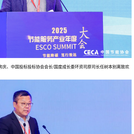
、中国投标投标协会会长/国度成长委环资司原司长任树本别离致欢