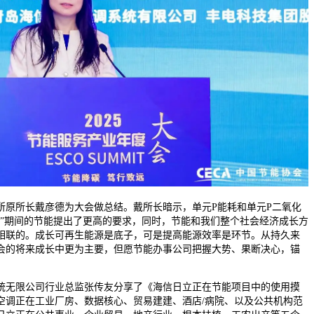
所长戴彦德为大会做总结。戴所长暗示，单元P能耗和单元P二氧化
五”期间的节能提出了更高的要求，同时，节能和我们整个社会经济成长方
相联的。成长可再生能源是底子，可是提高能源效率是环节。从持久来
会的将来成长中更为主要，但愿节能办事公司把握大势、果断决心，锚
无限公司行业总监张传友分享了《海信日立正在节能项目中的使用摸
空调正在工业厂房、数据核心、贸易建建、酒店/病院、以及公共机构范