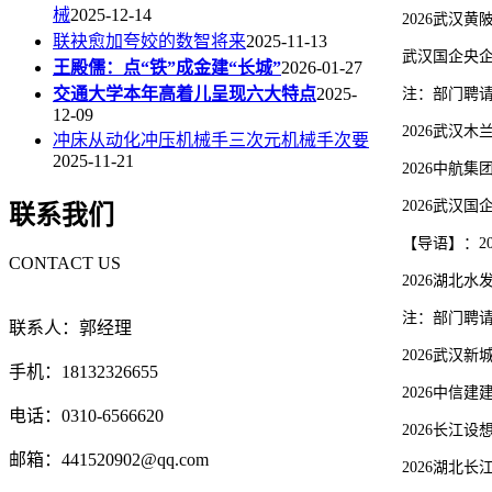
械
2025-12-14
2026武汉黄陂区
联袂愈加夸姣的数智将来
2025-11-13
武汉国企央企2
王殿儒：点“铁”成金建“长城”
2026-01-27
交通大学本年高着儿呈现六大特点
2025-
注：部门聘请消
12-09
2026武汉木兰
冲床从动化冲压机械手三次元机械手次要
2025-11-21
2026中航集团
2026武汉国
联系我们
【导语】：20
CONTACT US
2026湖北水发集
注：部门聘请消
联系人：郭经理
2026武汉新城
手机：18132326655
2026中信建建
电话：0310-6566620
2026长江设想
邮箱：441520902@qq.com
2026湖北长江财