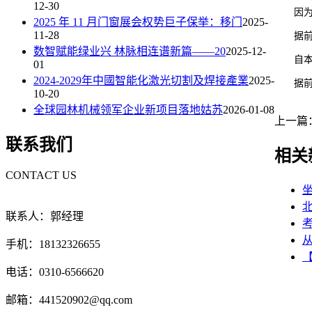
12-30
因为中
2025 年 11 月门窗展会权势巨子保举：移门
2025-
11-28
据前瞻
数智赋能绿业兴 林脉相连谱新篇——20
2025-12-
自本年
01
2024-2029年中國智能化激光切割及焊接產業
2025-
据前瞻
10-20
全球园林机械领军企业新项目落地姑苏
2026-01-08
上一篇
联系我们
相关
CONTACT US
联系人：郭经理
考
手机：18132326655
【
电话：0310-6566620
邮箱：441520902@qq.com