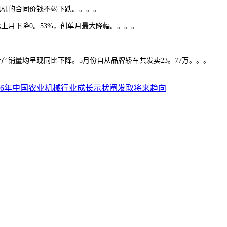
电机的合同价钱不竭下跌。。。。
月下降0。53%，创单月最大降幅。。。。
量均呈现同比下降。5月份自从品牌轿车共发卖23。77万。。。
026年中国农业机械行业成长示状阐发取将来趋向