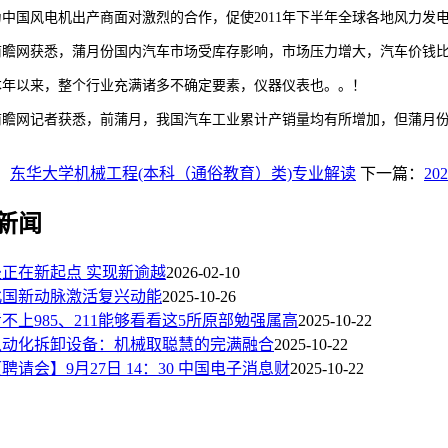
国风电机出产商面对激烈的合作，促使2011年下半年全球各地风力发
网获悉，蒲月份国内汽车市场受库存影响，市场压力增大，汽车价钱比上
以来，整个行业充满诸多不确定要素，仪器仪表也。。！
网记者获悉，前蒲月，我国汽车工业累计产销量均有所增加，但蒲月份产销
：
东华大学机械工程(本科（通俗教育）类)专业解读
下一篇：
2
新闻
坐正在新起点 实现新逾越
2026-02-10
北国新动脉激活复兴动能
2025-10-26
不上985、211能够看看这5所原部勉强属高
2025-10-22
从动化拆卸设备：机械取聪慧的完满融合
2025-10-22
聘请会】9月27日 14：30 中国电子消息财
2025-10-22