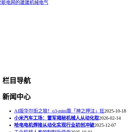
智能电网的建建机械电气
栏目导航
新闻中心
AI版华尔街之狼！o3-mini靠「神之押注」狂
2025-10-18
小米汽车工场：雷军揭秘机械人从动化取
2026-02-14
哈电电机焊接从动化实现行业初创冲破
2025-12-07