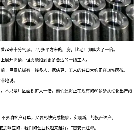
看起来十分气派。2万多平方米的厂房，比老厂脚脚大了一倍。
上展开聘请，但愿能招到更多合适的一线工人。
前，巨泰机械有一线多人，据估算，工人的缺口大约正在10%摆布。
皆非地说。
。不只是厂区面积扩大一倍，他们还将正在现有的60多条从动化出产线
不影响客户订单，又要尽快完成搬家，实现新厂的投产达产。
之响应的，我们的营业也越来越好。”雷安元注释。