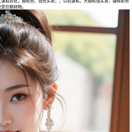
人谋取好处，搞权色、钱色买卖；；以机谋私，大搞权钱买卖，操纵职务
收受巨额财物。